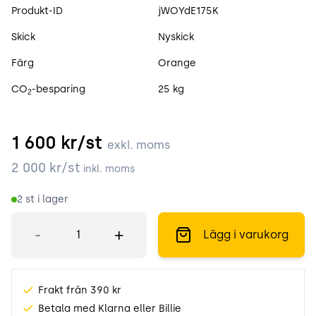
Produktspecifikation
Produkt-ID
jWOYdE175K
Skick
Nyskick
Färg
Orange
CO
-besparing
25 kg
2
1 600
kr/st
exkl. moms
2 000
kr/st
inkl. moms
2
st i lager
Antal
-
+
Lägg i varukorg
Frakt från 390 kr
Betala med Klarna eller Billie