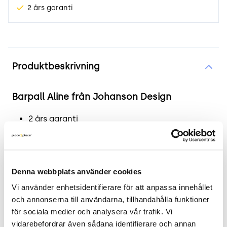
2 års garanti
Produktinformation
Produktbeskrivning
Barpall Aline från Johanson Design
2 års garanti
Co2 besparing: 25 kg ☘️
Begagnad barpall från Johanson Design, modell
Aline. En Frispråkig, men samtidigt väldigt
Denna webbplats använder cookies
välbekant barpall. Metallfodret i ALINE skapar en
Vi använder enhetsidentifierare för att anpassa innehållet 
distinkt siluett för hela ramen. Metallremsorna
och annonserna till användarna, tillhandahålla funktioner 
"drar" fötter, bas och fotstöd: en linje som
för sociala medier och analysera vår trafik. Vi 
artikulerar och på så sätt förstärker pallens
vidarebefordrar även sådana identifierare och annan 