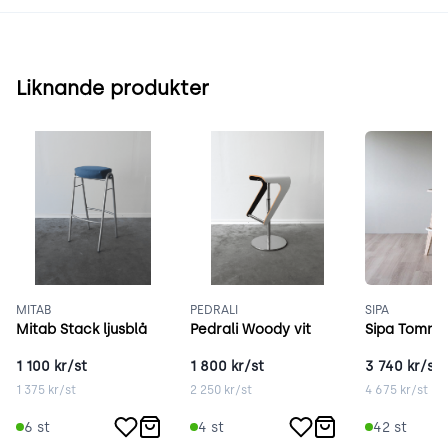
Liknande produkter
MITAB
PEDRALI
SIPA
Mitab Stack ljusblå
Pedrali Woody vit
Sipa Tommy
1 100
kr/st
1 800
kr/st
3 740
kr/st
1 375
kr/st
2 250
kr/st
4 675
kr/st
6
st
4
st
42
st