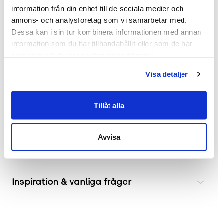
karaktär och spelar en funktionell roll på samma
information från din enhet till de sociala medier och 
gång. Nypris ca 4000:-
annons- och analysföretag som vi samarbetar med. 
Dessa kan i sin tur kombinera informationen med annan 
.
information som du har tillhandahållit eller som de har 
samlat in när du har använt deras tjänster.
Mått
Visa detaljer
Bredd 450mm
Djup 450mm
Höjd 800mm
Tillåt alla
Avvisa
Frakt & leverans
Inspiration & vanliga frågar