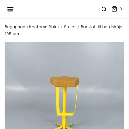
Öppna meny
place2place
0
/
/
Begagnade Kontorsmöbler
Stolar
Barstol till bordshöjd
105 cm