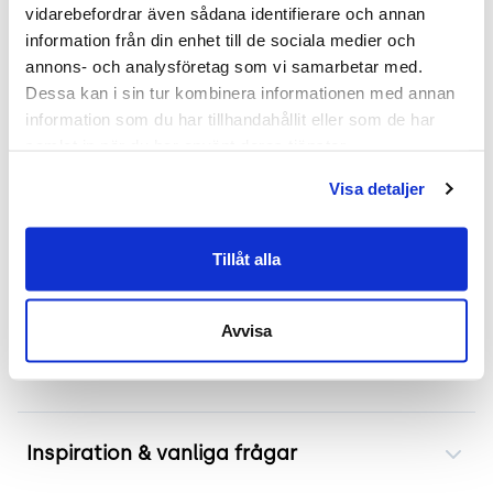
2 års garanti
vidarebefordrar även sådana identifierare och annan 
information från din enhet till de sociala medier och 
Mer om Palm
annons- och analysföretag som vi samarbetar med. 
Dessa kan i sin tur kombinera informationen med annan 
Palm från Arper är kompakt och livfull. Den är
information som du har tillhandahållit eller som de har 
formgiven av Lievore Altherr Molina år 2004 och
samlat in när du har använt deras tjänster.
har en modern klassisk design. Den höj och
Visa detaljer
sänkbara sitsen gör den idealisk för både hemmet
och kontoret. Palm Collection är dessutom
GreenGuard-certifierad vilket säkerställer att den
Tillåt alla
uppfyller miljömässiga standarder.
Avvisa
Frakt & leverans
Inspiration & vanliga frågar