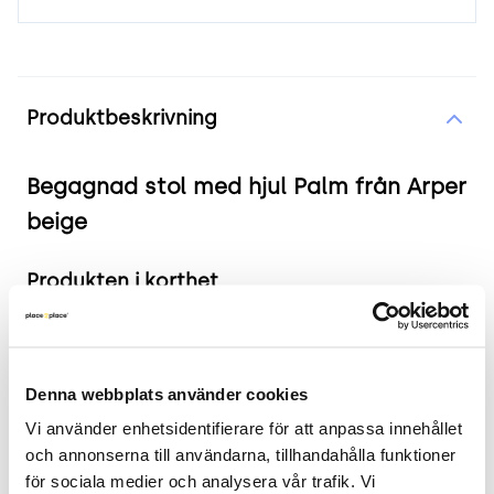
Produktinformation
Produktbeskrivning
Begagnad stol med hjul Palm från Arper
beige
Produkten i korthet
Färg och material: Läderklädd beige kulör
med kromad kryssfot på hjul
Mått: Sitthöjd: 42-52 cm, Rygghöjd: 37 cm,
Denna webbplats använder cookies
Ryggbredd: 32 cm, Sittbredd: 45 cm, Sittdjup:
Vi använder enhetsidentifierare för att anpassa innehållet 
50 cm
och annonserna till användarna, tillhandahålla funktioner 
Skick: 4/5
för sociala medier och analysera vår trafik. Vi 