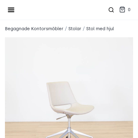
Öppna meny
place2place
0
/
/
Begagnade Kontorsmöbler
Stolar
Stol med hjul