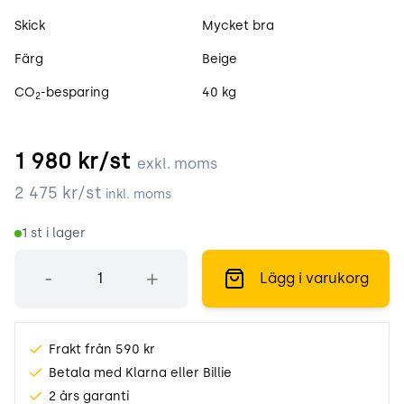
Skick
Mycket bra
Färg
Beige
CO
-besparing
40 kg
2
1 980
kr/st
exkl. moms
2 475
kr/st
inkl. moms
1
st i lager
Antal
-
+
Lägg i varukorg
Frakt från 590 kr
Betala med Klarna eller Billie
2 års garanti