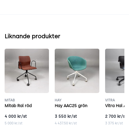
Liknande produkter
MITAB
HAY
VITRA
Mitab Ral röd
Hay AAC25 grön
Vitra Hal A
4 000
kr/st
3 550
kr/st
2 700
kr/st
5 000
kr/st
4 437.50
kr/st
3 375
kr/st