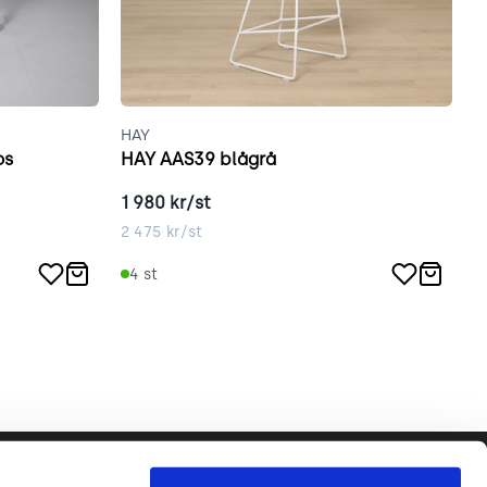
HAY
H
os
HAY AAS39 blågrå
H
1 980
kr/st
1
2 475
kr/st
2
4
st
Följ oss gärna!