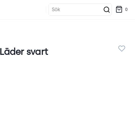
Sök
0
 Läder svart