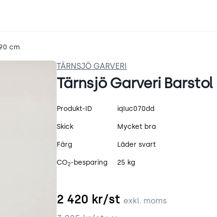
 90 cm
TÄRNSJÖ GARVERI
Tärnsjö Garveri Barstol
Produktspecifikation
Produkt-ID
iqIuc070dd
Skick
Mycket bra
Färg
Läder svart
CO
-besparing
25 kg
2
2 420
kr/st
exkl. moms