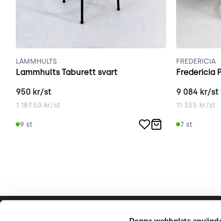
LAMMHULTS
FREDERICIA
Lammhults Taburett svart
Fredericia 
950
kr/st
9 084
kr/st
1 187.50
kr/st
11 355
kr/st
9
st
7
st
Hjälp & support
Vårt hå
Denna webbplats använde