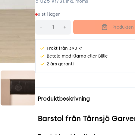
3 025
kr/st
inkl. moms
0
st i lager
Antal
-
+
Produkten 
Frakt från 390 kr
Betala med Klarna eller Billie
2 års garanti
8tTV.jpeg
-II4cex_siLp.jpeg
Produktinformation
Produktbeskrivning
Barstol från Tärnsjö Garve