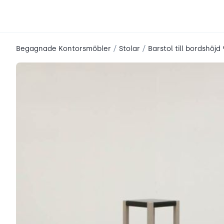
place2place
/
/
Begagnade Kontorsmöbler
Stolar
Barstol till bordshöjd