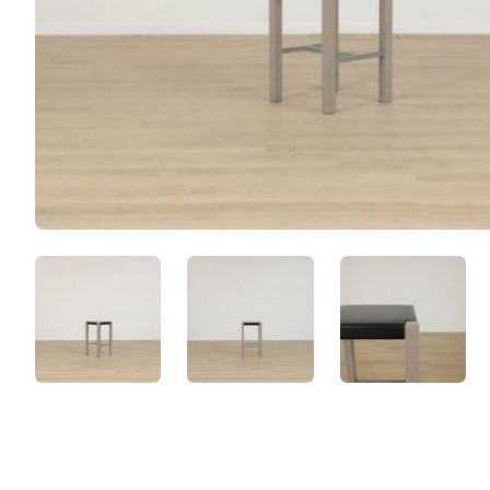
g9b8Y_BDo3fs.jpeg
5RnGFO8AISX7.jpeg
ND4tJExD