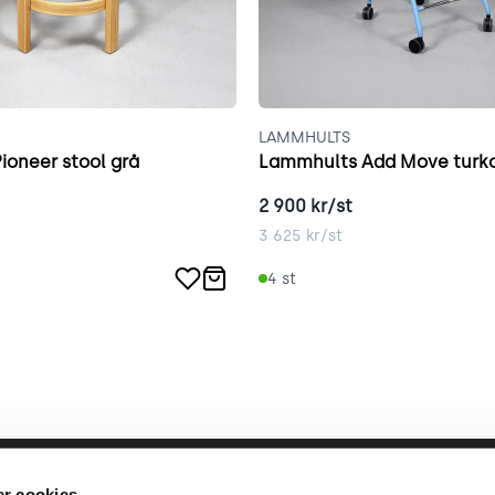
LAMMHULTS
Pioneer stool grå
Lammhults Add Move turk
2 900
kr/st
3 625
kr/st
4
st
llbara arbete
place2place
Annat
r cookies