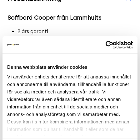
Soffbord Cooper från Lammhults
2 års garanti
Co2 besparing: 30 kg ☘️
Cooper är ett smart och elegant bord, passande
för både hem och kontor.
Denna webbplats använder cookies
Läs mer - tillverkarens produktsida.
Vi använder enhetsidentifierare för att anpassa innehållet 
och annonserna till användarna, tillhandahålla funktioner 
.
för sociala medier och analysera vår trafik. Vi 
vidarebefordrar även sådana identifierare och annan 
Mått
information från din enhet till de sociala medier och 
Höjd: 64cm
annons- och analysföretag som vi samarbetar med. 
Bredd 80 cm
Dessa kan i sin tur kombinera informationen med annan 
information som du har tillhandahållit eller som de har 
Djup 70 cm
samlat in när du har använt deras tjänster.