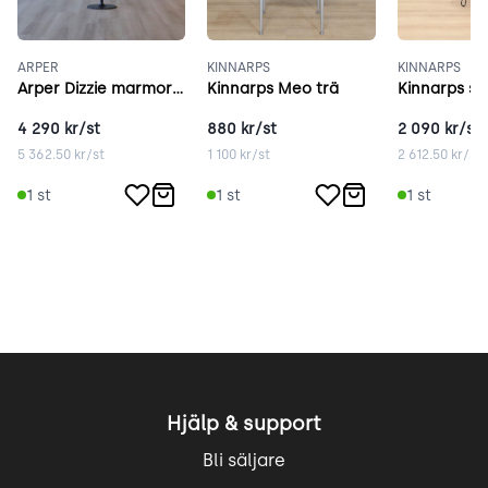
ARPER
KINNARPS
KINNARPS
Arper Dizzie marmor 47 cm vit
Kinnarps Meo trä
4 290
kr/st
880
kr/st
2 090
kr/st
5 362.50
kr/st
1 100
kr/st
2 612.50
kr/st
1
st
1
st
1
st
Hjälp & support
Bli säljare