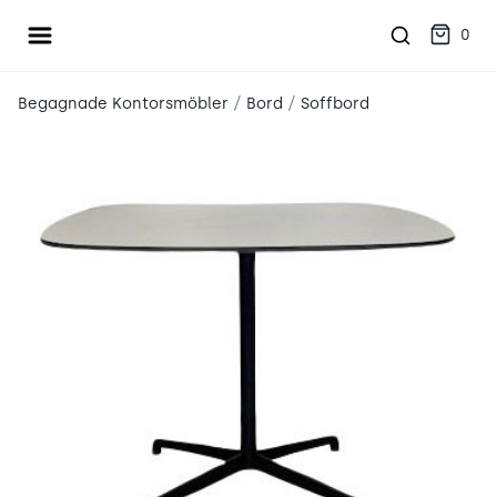
Öppna meny
place2place
0
/
/
Begagnade Kontorsmöbler
Bord
Soffbord