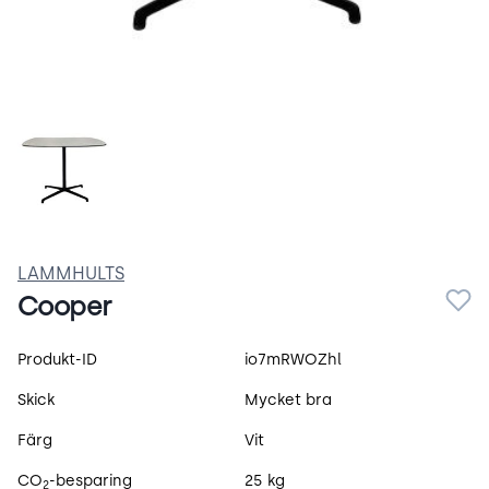
Lammhults-soffbord-Cooper-1.jpeg
LAMMHULTS
Cooper
Produktspecifikation
Produkt-ID
io7mRWOZhl
Skick
Mycket bra
Färg
Vit
CO
-besparing
25 kg
2