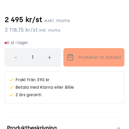
2 495
kr/st
exkl. moms
3 118.75
kr/st
inkl. moms
0
st i lager
Antal
-
+
Produkten är slutsåld
Frakt från 390 kr
Betala med Klarna eller Billie
2 års garanti
Produktinformation
Produktbeskrivning