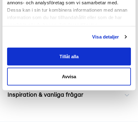
annons- och analysföretag som vi samarbetar med. 
Mått
Dessa kan i sin tur kombinera informationen med annan 
information som du har tillhandahållit eller som de har 
Bredd 560mm
samlat in när du har använt deras tjänster.
Djup 620mm
Visa detaljer
Höjd 785mm
Sitthöjd 475mm
Tillåt alla
Frakt & leverans
Avvisa
Inspiration & vanliga frågar