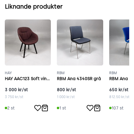
Liknande produkter
HAY
RBM
RBM
HAY AAC123 Soft vinröd
RBM Ana 4340SR grå
RBM Ana 43
3 000
kr/st
800
kr/st
650
kr/st
3 750
kr/st
1 000
kr/st
812.50
kr/st
2
st
1
st
107
st