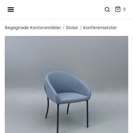
Öppna meny
place2place
0
/
/
Begagnade Kontorsmöbler
Stolar
Konferensstolar