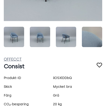
pfQ9ZEbiBhZu.jpeg
61JDk4VloD7j.jpeg
BrEHneceABtu.jpeg
HsexYq
OFFECCT
Consist
Produktspecifikation
Produkt-ID
iiO5XlDDbQ
Skick
Mycket bra
Färg
Grå
CO
-besparing
20 kg
2