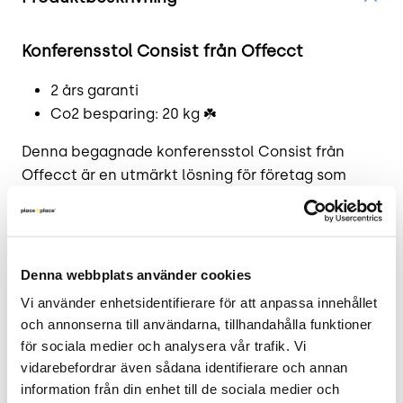
Konferensstol Consist från Offecct
2 års garanti
Co2 besparing: 20 kg ☘️
Denna begagnade konferensstol Consist från
Offecct är en utmärkt lösning för företag som
söker både komfort och stil i sina mötesrum.
Stolen har en elegant design med grå klädsel och
mörka ben som passar in i de flesta kontorsmiljöer.
Oavsett om du behöver möblera ett
Denna webbplats använder cookies
konferensrum, ett mötesrum, en lounge eller en
Vi använder enhetsidentifierare för att anpassa innehållet 
lobby är denna konferensstol ett utmärkt val.
och annonserna till användarna, tillhandahålla funktioner 
för sociala medier och analysera vår trafik. Vi 
Läs mer - tillverkarens produktsida.
vidarebefordrar även sådana identifierare och annan 
information från din enhet till de sociala medier och 
.