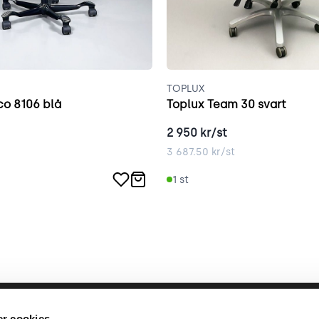
TOPLUX
o 8106 blå
Toplux Team 30 svart
2 950
kr/st
3 687.50
kr/st
1
st
llbara arbete
place2place
Annat
r cookies