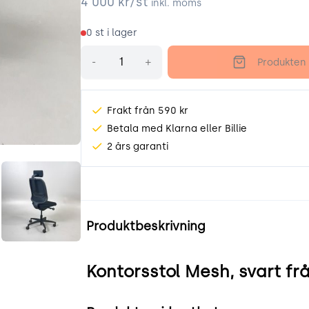
4 000
kr/st
inkl. moms
0
st i lager
Antal
-
+
Produkten 
Frakt från 590 kr
Betala med Klarna eller Billie
2 års garanti
JV5.jpeg
DPiMrLuHICYp.jpeg
Produktinformation
Produktbeskrivning
Kontorsstol Mesh, svart frå