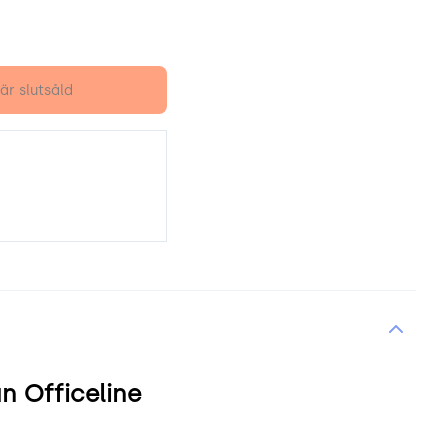
är slutsåld
n Officeline