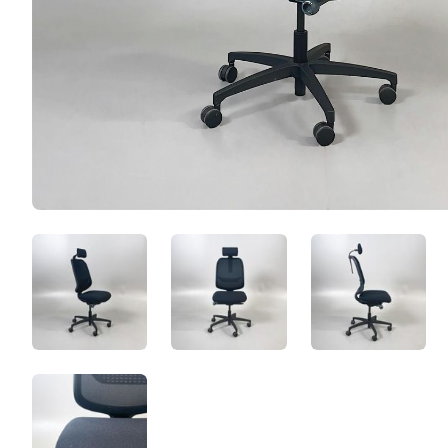
fXDlyOGNIwHg.jpeg
pKUpkuNNC6QV.jpeg
x5rV2IeEi
znm7gpY7OY8a.jpeg