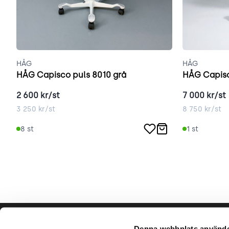
HÅG
HÅG
HÅG Capisco puls 8010 grå
HÅG Capisc
2 600
kr/st
7 000
kr/st
3 250
kr/st
8 750
kr/st
8
st
1
st
Hjälp & support
Vårt hå
Denna webbplats använde