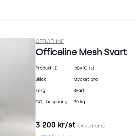
OFFICELINE
Officeline Mesh Svart
Produktspecifikation
Produkt-ID
ibByfClrsj
Skick
Mycket bra
Färg
Svart
CO
-besparing
90 kg
2
3 200
kr/st
exkl. moms