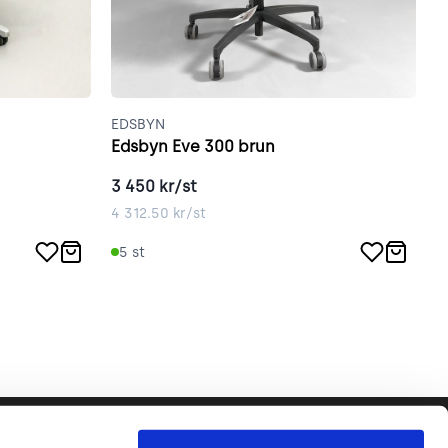
EDSBYN
E
Edsbyn Eve 300 brun
E
3 450
kr/st
3
4 312.50
kr/st
3
5
st
Följ oss gärna!