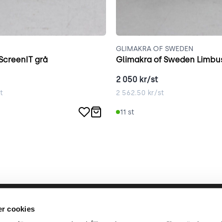
GLIMAKRA OF SWEDEN
ScreenIT grå
Glimakra of Sweden Limbu
2 050
kr/st
t
2 562.50
kr/st
11
st
llbara arbete
place2place
Annat
r cookies