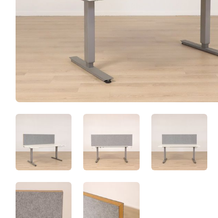
7DLcim8ltK7J.jpeg
YRgXcFBTIxQy.jpeg
a4aZDpY_
xIHnJv2ERmI9.jpeg
FHZ8eUDSLpWV.jpeg