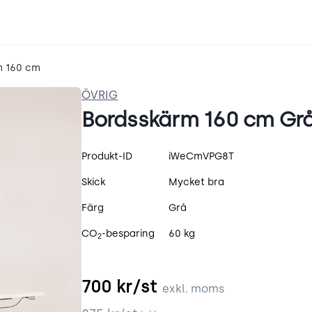
m 160 cm
ÖVRIG
Bordsskärm 160 cm Gr
Produktspecifikation
Produkt-ID
iWeCmVPG8T
Skick
Mycket bra
Färg
Grå
CO
-besparing
60 kg
2
700
kr/st
exkl. moms