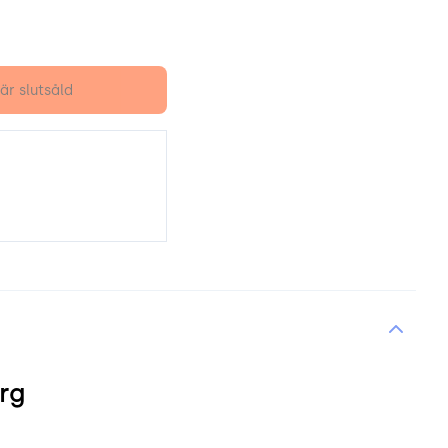
är slutsåld
rg