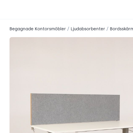
place2place
/
/
Begagnade Kontorsmöbler
Ljudabsorbenter
Bordsskär