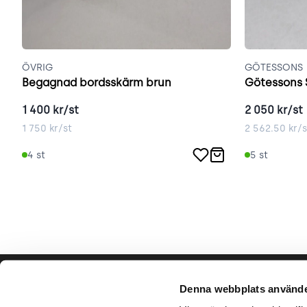
ÖVRIG
GÖTESSONS
Begagnad bordsskärm brun
Götessons 
1 400
kr/st
2 050
kr/st
1 750
kr/st
2 562.50
kr/s
4
st
5
st
Hjälp & support
Vårt hå
Denna webbplats använde