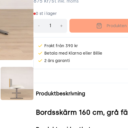
875
kr/st
inkl. moms
0
st i lager
Antal
-
+
Produkten 
Frakt från 390 kr
Betala med Klarna eller Billie
2 års garanti
z2q_.jpeg
lbNAi6gOXC6n.jpeg
Produktinformation
Produktbeskrivning
Bordsskärm 160 cm, grå fä