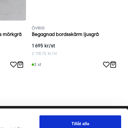
ÖVRIG
G
s mörkgrå
Begagnad bordsskärm ljusgrå
G
1 695
kr/st
2
2 118.75
kr/st
2
3
st
Följ oss gärna!
Tillåt alla