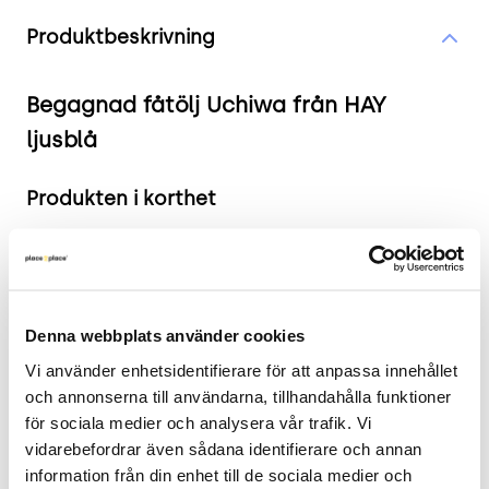
Produktinformation
Produktbeskrivning
Begagnad fåtölj Uchiwa från HAY
ljusblå
Produkten i korthet
Färg och material: Ljusblått tyg med ben i
massiv ek
Mått: Höjd: 106 cm, Bredd: 87.2 cm, Djup: 88.4
cm
Denna webbplats använder cookies
Skick: 4/5
Vi använder enhetsidentifierare för att anpassa innehållet 
2 års garanti
och annonserna till användarna, tillhandahålla funktioner 
för sociala medier och analysera vår trafik. Vi 
Mer om Uchiwa
vidarebefordrar även sådana identifierare och annan 
information från din enhet till de sociala medier och 
Fåtöljen Uchiwa från Hay är en rymlig och