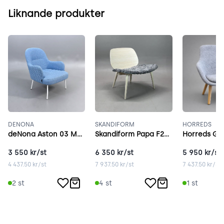
Liknande produkter
DENONA
SKANDIFORM
HORREDS
deNona Aston 03 Metal ljusblå
Skandiform Papa F276 ask
3 550
kr/st
6 350
kr/st
5 950
kr/st
4 437.50
kr/st
7 937.50
kr/st
7 437.50
kr/st
2
st
4
st
1
st