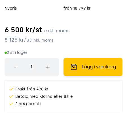
Nypris
från 18 799 kr
6 500
kr/st
exkl. moms
8 125
kr/st
inkl. moms
2
st i lager
Antal
-
+
Lägg i varukorg
Frakt från 490 kr
Betala med Klarna eller Billie
2 års garanti