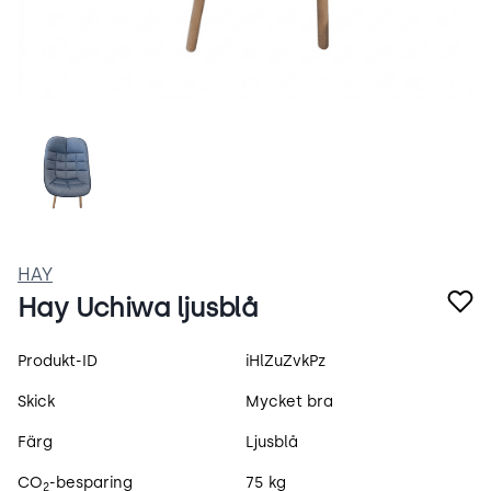
uch.jpg
HAY
Hay Uchiwa ljusblå
Produktspecifikation
Produkt-ID
iHlZuZvkPz
Skick
Mycket bra
Färg
Ljusblå
CO
-besparing
75 kg
2