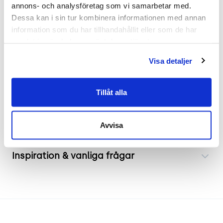
annons- och analysföretag som vi samarbetar med. 
inbjudande sittmöbel som erbjuder både stil och
Dessa kan i sin tur kombinera informationen med annan 
komfort. Inspirerad av den traditionella japanska
information som du har tillhandahållit eller som de har 
solfjädern har denna fåtöljs design skapats för att
samlat in när du har använt deras tjänster.
ge ett mjukt och öppet uttryck. Den generösa
Visa detaljer
stoppningen säkerställer hög komfort medan de
solida benen i ek tillför en robust grund.
Tillåt alla
Frakt & leverans
Avvisa
Inspiration & vanliga frågar