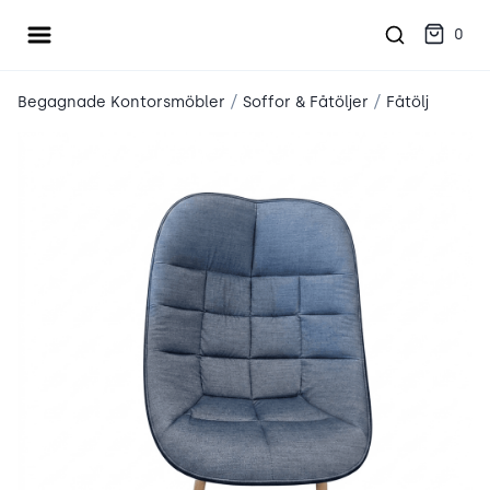
Öppna meny
place2place
0
/
/
Begagnade Kontorsmöbler
Soffor & Fåtöljer
Fåtölj