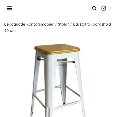
Öppna meny
place2place
0
/
/
Begagnade Kontorsmöbler
Stolar
Barstol till bordshöjd
90 cm