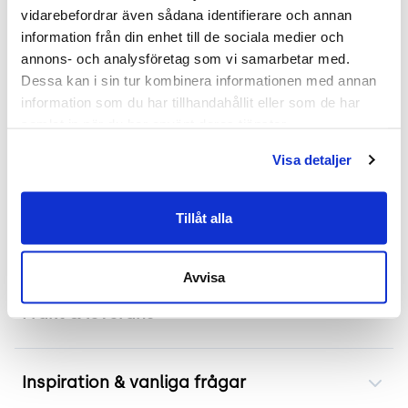
hemmabruk, utan också för användning i
vidarebefordrar även sådana identifierare och annan 
cateringbranschen - en bra sittmöjlighet för alla.
information från din enhet till de sociala medier och 
Med denna modell får dina rum en touch av fransk
annons- och analysföretag som vi samarbetar med. 
stil.
Dessa kan i sin tur kombinera informationen med annan 
information som du har tillhandahållit eller som de har 
.
samlat in när du har använt deras tjänster.
Mått
Visa detaljer
Höjd 76 cm
Bredd 45 cm
Tillåt alla
Djup 45 cm
Avvisa
Frakt & leverans
Inspiration & vanliga frågar