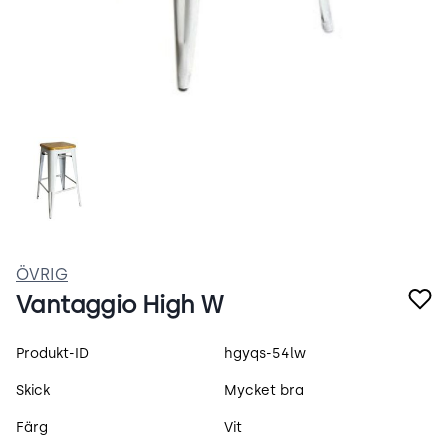
K8W2OPvPzJEO.jpeg
ÖVRIG
Vantaggio High W
Produktspecifikation
Produkt-ID
hgyqs-54lw
Skick
Mycket bra
Färg
Vit