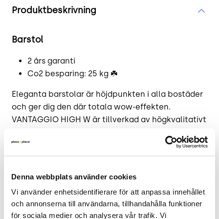
Produktbeskrivning
Barstol
2 års garanti
Co2 besparing: 25 kg ☘️
Eleganta barstolar är höjdpunkten i alla bostäder
och ger dig den där totala wow-effekten.
VANTAGGIO HIGH W är tillverkad av högkvalitativt
stål med en sittyta av bambu och erbjuder en
perfekt kombination av noggrant utförande och
en trendig design med en industriell look. Tack
vare sin distinkta design kan pallen kombineras
Denna webbplats använder cookies
med en mängd olika möbelstilar. Ett riktigt
Vi använder enhetsidentifierare för att anpassa innehållet 
blickfång, väldigt robust och även stapelbart -
och annonserna till användarna, tillhandahålla funktioner 
VANTAGGIO HIGH W är inte bara lämplig för
för sociala medier och analysera vår trafik. Vi 