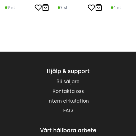
9
st
7
st
4
st
Hjälp & support
Bli säljare
Kontakta oss
Intern cirkulation
FAQ
Vårt hållbara arbete