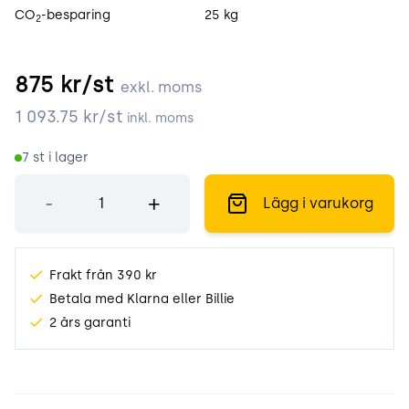
CO
-besparing
25 kg
2
875
kr/st
exkl. moms
1 093.75
kr/st
inkl. moms
7
st i lager
Antal
-
+
Lägg i varukorg
Frakt från 390 kr
Betala med Klarna eller Billie
2 års garanti
Produktinformation