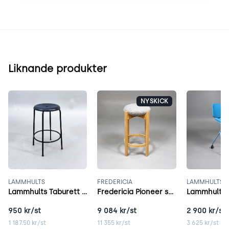
Liknande produkter
NYSKICK
LAMMHULTS
FREDERICIA
LAMMHULTS
Lammhults Taburett svart
Fredericia Pioneer stool grå
950
kr/st
9 084
kr/st
2 900
kr/st
1 187.50
kr/st
11 355
kr/st
3 625
kr/st