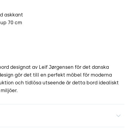
ed askkant
jup 70 cm
bord designat av Leif Jørgensen för det danska
esign gör det till en perfekt möbel för moderna
uktion och tidlösa utseende är detta bord idealiskt
miljöer.