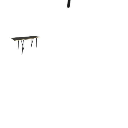
SosWLJhHbjwT.webp