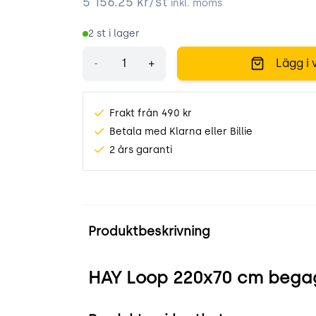
5 156.25
kr/st
inkl. moms
2
st i lager
Antal
-
+
Lägg i 
Frakt från 490 kr
Betala med Klarna eller Billie
2 års garanti
Produktinformation
Produktbeskrivning
HAY Loop 220x70 cm begag