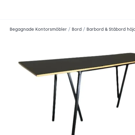
place2place
/
/
Begagnade Kontorsmöbler
Bord
Barbord & Ståbord höj