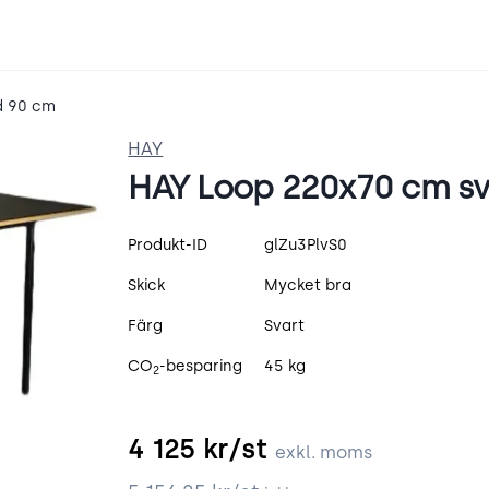
d 90 cm
HAY
HAY Loop 220x70 cm sv
Produktspecifikation
Produkt-ID
glZu3PlvS0
Skick
Mycket bra
Färg
Svart
CO
-besparing
45 kg
2
4 125
kr/st
exkl. moms