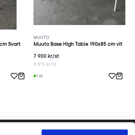
MUUTO
J
cm Svart
Muuto Base High Table 190x85 cm vit
7 900
kr/st
2
9 875
kr/st
2
1
st
Följ oss gärna!