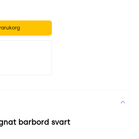
varukorg
nat barbord svart