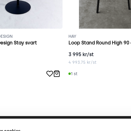
ESIGN
HAY
esign Stay svart
Loop Stand Round High 90 
3 995
kr/st
4 993.75
kr/st
1
st
llbara arbete
place2place
Annat
r cookies