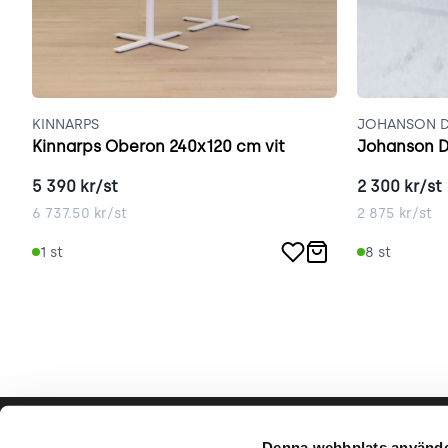
KINNARPS
JOHANSON D
Kinnarps Oberon 240x120 cm vit
Johanson D
5 390
kr/st
2 300
kr/st
6 737.50
kr/st
2 875
kr/st
1
st
8
st
Hjälp & support
Vårt hå
Denna webbplats använde