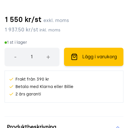
1 550
kr/st
exkl. moms
1 937.50
kr/st
inkl. moms
1
st i lager
Antal
-
+
Lägg i varukorg
Frakt från 390 kr
Betala med Klarna eller Billie
2 års garanti
Produktinformation
Produktbeskrivning