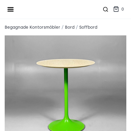
Öppna meny
place2place
0
/
/
Begagnade Kontorsmöbler
Bord
Soffbord