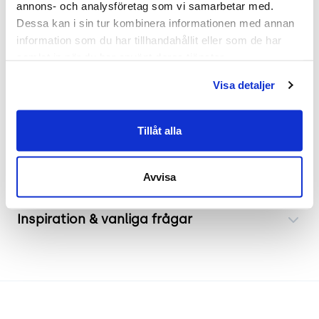
annons- och analysföretag som vi samarbetar med. 
sin unika kombination av ek och en livfull grön
Dessa kan i sin tur kombinera informationen med annan 
färg. Bordets runda form och kompakta mått gör
information som du har tillhandahållit eller som de har 
det idealiskt för mindre ytor som behöver smarta
samlat in när du har använt deras tjänster.
designlösningar. Det robusta men ändå eleganta
Visa detaljer
utseendet passar in i olika miljöer som hem eller
kontors loungeytor.
Tillåt alla
Frakt & leverans
Avvisa
Inspiration & vanliga frågar