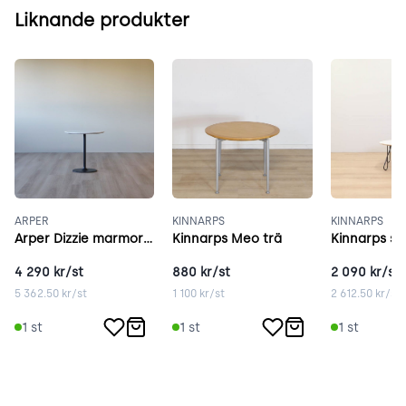
Liknande produkter
ARPER
KINNARPS
KINNARPS
Arper Dizzie marmor 47 cm vit
Kinnarps Meo trä
4 290
kr/st
880
kr/st
2 090
kr/st
5 362.50
kr/st
1 100
kr/st
2 612.50
kr/st
1
st
1
st
1
st