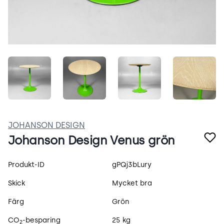
ca1ItsEDq4ij.jpeg
L0NpZ6Iymvb_.jpeg
nP_blYMHn9Vt.jpeg
0ZXds-
JOHANSON DESIGN
Johanson Design Venus grön
Produktspecifikation
Produkt-ID
gPQj3bLury
Skick
Mycket bra
Färg
Grön
CO
-besparing
25 kg
2