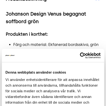
Johanson Design Venus begagnat
soffbord grön
Produkten i korthet:
Färg och material: Ekfanerad bordsskiva, grön
stativ.
Mått: Diameter: 50 cm, Höjd: 57 cm.
Skick: 4/5
2 års garanti
Denna webbplats använder cookies
Mer om Johanson Design Cafébord
Vi använder enhetsidentifierare för att anpassa innehållet 
och annonserna till användarna, tillhandahålla funktioner 
Venus
för sociala medier och analysera vår trafik. Vi 
vidarebefordrar även sådana identifierare och annan 
Venus offbord av Johanson Design är inte bara
information från din enhet till de sociala medier och 
funktionellt utan också estetiskt tilltalande med