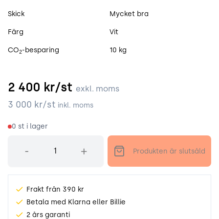
Skick
Mycket bra
Färg
Vit
CO
-besparing
10 kg
2
2 400
kr/st
exkl. moms
3 000
kr/st
inkl. moms
0
st i lager
Antal
-
+
Produkten är slutsåld
Frakt från 390 kr
Betala med Klarna eller Billie
2 års garanti