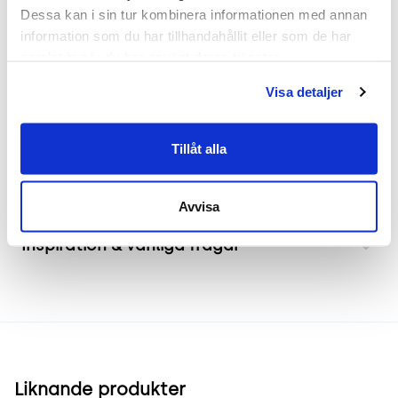
Denna eleganta taklampa från Rubn, modell
Dessa kan i sin tur kombinera informationen med annan 
Bolero, är en idealisk belysningslösning för en
information som du har tillhandahållit eller som de har 
mängd olika miljöer. Med sin stilrena design och
samlat in när du har använt deras tjänster.
högkvalitativa material ger den ett behagligt ljus
Visa detaljer
som förhöjer varje rum.
Tillåt alla
Frakt & leverans
Avvisa
Inspiration & vanliga frågar
Liknande produkter