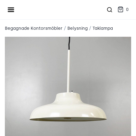
Öppna meny
place2place
0
/
/
Begagnade Kontorsmöbler
Belysning
Taklampa