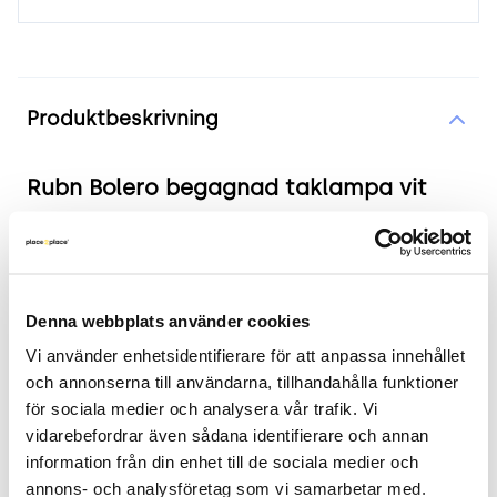
Produktinformation
Produktbeskrivning
Rubn Bolero begagnad taklampa vit
Produkten i korthet
Färg och material: Grå lackerad metall med
Denna webbplats använder cookies
svart textilsladd.
Mått: Diameter 41 cm, Höjd 14.5 cm.
Vi använder enhetsidentifierare för att anpassa innehållet 
Skick: 4/5
och annonserna till användarna, tillhandahålla funktioner 
för sociala medier och analysera vår trafik. Vi 
2 års garanti
vidarebefordrar även sådana identifierare och annan 
Mer om Rubn Bolero
information från din enhet till de sociala medier och 
annons- och analysföretag som vi samarbetar med. 