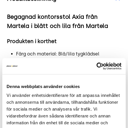
Begagnad kontorsstol Axia från
Martela i blått och lila från Martela
Produkten i korthet
Färg och material: Blå/lila tygklädsel
Mått: Höjd 100 cm, Bredd 70 cm, Djup 70 cm.
Sitthöjd justerbar mellan 46-58 cm.
Skick: 4/5
2 års garanti
Denna webbplats använder cookies
Vi använder enhetsidentifierare för att anpassa innehållet 
Mer om Axia
och annonserna till användarna, tillhandahålla funktioner 
för sociala medier och analysera vår trafik. Vi 
Martelas ergonomiska kontorsstol Axia är
vidarebefordrar även sådana identifierare och annan 
utformad för att främja en korrekt sittställning
information från din enhet till de sociala medier och 
vilket bidrar till ökat välbefinnande på arbetet.