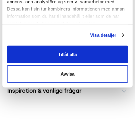
annons- och analysföretag som vi samarbetar med. 
Designen leder användarens bäcken till en
Dessa kan i sin tur kombinera informationen med annan 
naturlig position samtidigt som ryggstödet ger
information som du har tillhandahållit eller som de har 
stöd för överkroppen i en upprätt position. De
samlat in när du har använt deras tjänster.
bekväma armstöden minskar belastningen på
nacke och axlar, vilket gör kontorsstolen idealisk
Visa detaljer
för långa arbetspass.
Tillåt alla
Frakt & leverans
Avvisa
Inspiration & vanliga frågar