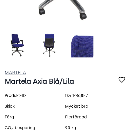
b_XAvBGbMTsg.webp
Axia.webp
Axia-2.webp
MARTELA
Martela Axia Blå/Lila
Produktspecifikation
Produkt-ID
fk4rPRq8F7
Skick
Mycket bra
Färg
Flerfärgad
CO
-besparing
90 kg
2