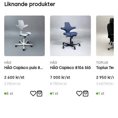
Liknande produkter
HÅG
HÅG
TOPLUX
HÅG Capisco puls 8010 grå
HÅG Capisco 8106 blå
Toplux Team
2 600
kr/st
7 000
kr/st
2 950
kr/st
3 250
kr/st
8 750
kr/st
3 687.50
kr/st
8
st
1
st
1
st