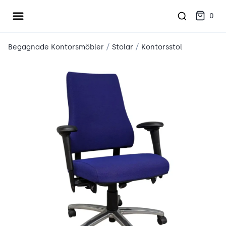
Öppna meny
place2place
0
/
/
Begagnade Kontorsmöbler
Stolar
Kontorsstol