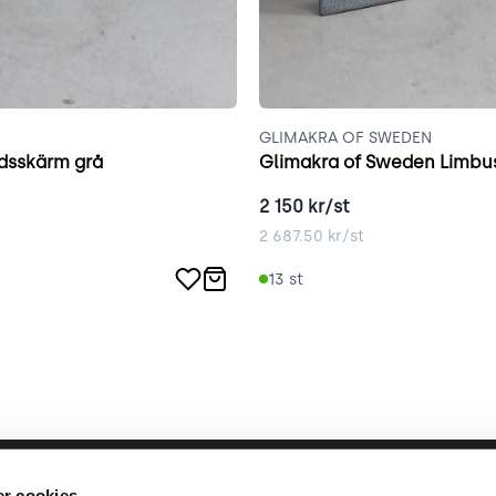
GLIMAKRA OF SWEDEN
dsskärm grå
Glimakra of Sweden Limbus
2 150
kr/st
2 687.50
kr/st
13
st
llbara arbete
place2place
Annat
r cookies