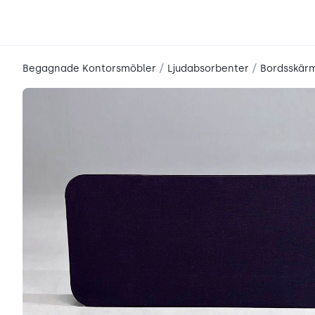
place2place
/
/
Begagnade Kontorsmöbler
Ljudabsorbenter
Bordsskär