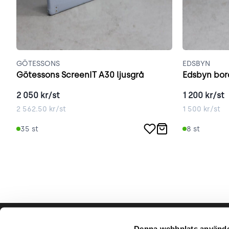
GÖTESSONS
EDSBYN
Götessons ScreenIT A30 ljusgrå
Edsbyn bor
2 050
kr/st
1 200
kr/st
2 562.50
kr/st
1 500
kr/st
35
st
8
st
Hjälp & support
Vårt hå
Denna webbplats använde