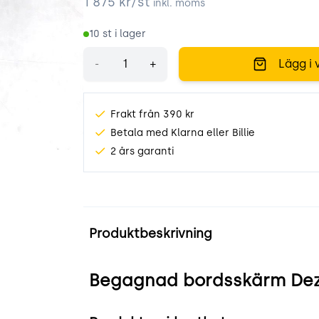
1 875
kr/st
inkl. moms
10
st i lager
Antal
-
+
Lägg i 
Frakt från 390 kr
Betala med Klarna eller Billie
2 års garanti
HdDNz.jpeg
Produktinformation
Produktbeskrivning
Begagnad bordsskärm Dezibe