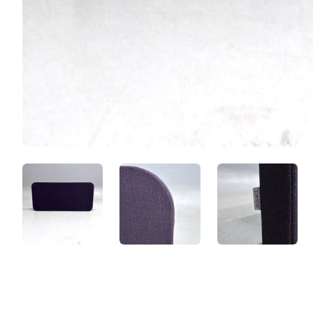
q-3cY-EO9XQm.jpeg
HpfX0FP_pb5S.jpeg
NnmKKWT