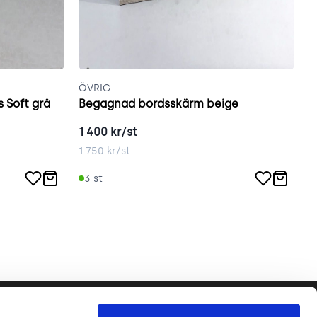
ÖVRIG
Ö
 Soft grå
Begagnad bordsskärm beige
B
1 400
kr/st
1
1 750
kr/st
1
3
st
Följ oss gärna!