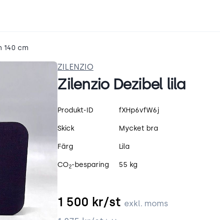
m 140 cm
ZILENZIO
Zilenzio Dezibel lila
Produktspecifikation
Produkt-ID
fXHp6vfW6j
Skick
Mycket bra
Färg
Lila
CO
-besparing
55 kg
2
1 500
kr/st
exkl. moms