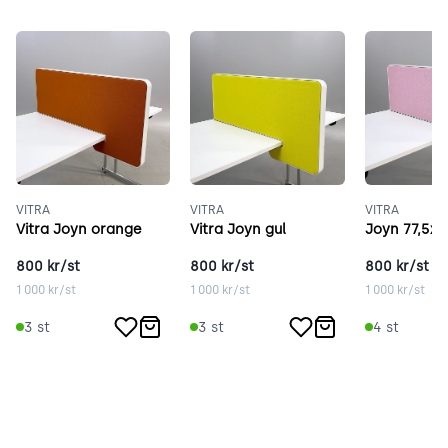
VITRA
VITRA
VITRA
Vitra Joyn orange
Vitra Joyn gul
Joyn 77,5x
800
kr/st
800
kr/st
800
kr/st
1 000
kr/st
1 000
kr/st
1 000
kr/st
3
st
3
st
4
st