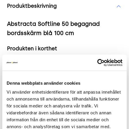
Produktbeskrivning
Abstracta Softline 50 begagnad
bordsskärm blå 100 cm
Produkten i korthet
Färg och material: Blå textilbeklädnad
Mått: Bredd 100 cm, Höjd 45 cm
Skick: 4/5
Denna webbplats använder cookies
2 års garanti
Vi använder enhetsidentifierare för att anpassa innehållet 
Mer om Abstracta Softline 50
och annonserna till användarna, tillhandahålla funktioner 
för sociala medier och analysera vår trafik. Vi 
Bordsskärmen Softline 50 från Abstracta är en
vidarebefordrar även sådana identifierare och annan 
högpresterande ljudabsorbent designad för att
information från din enhet till de sociala medier och 
förbättra akustiken i öppna kontorslandskap eller
annons- och analysföretag som vi samarbetar med. 