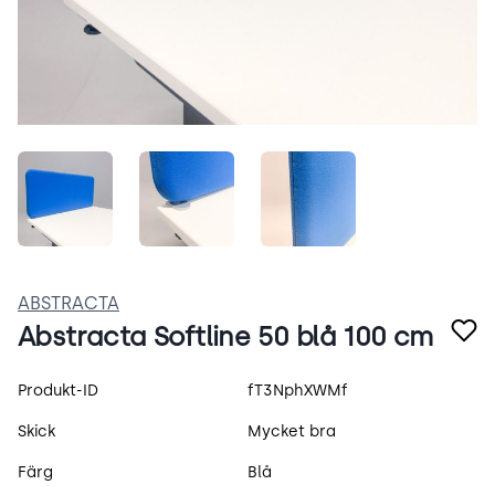
_WF3vNgw1ziM.jpeg
6bCsycBJnBCK.jpeg
JhY8DBgir51J.jpeg
ABSTRACTA
Abstracta Softline 50 blå 100 cm
Produktspecifikation
Produkt-ID
fT3NphXWMf
Skick
Mycket bra
Färg
Blå