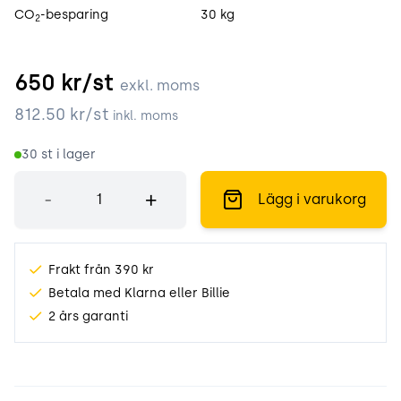
CO
-besparing
30 kg
2
650
kr/st
exkl. moms
812.50
kr/st
inkl. moms
30
st i lager
Antal
-
+
Lägg i varukorg
Frakt från 390 kr
Betala med Klarna eller Billie
2 års garanti
Produktinformation