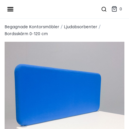
Öppna meny
place2place
0
/
/
Begagnade Kontorsmöbler
Ljudabsorbenter
Bordsskärm 0-120 cm