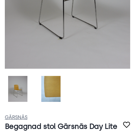
AFwa8GE-9-X5.png
b33THfo1bJ8_.png
GÄRSNÄS
Begagnad stol Gärsnäs Day Lite