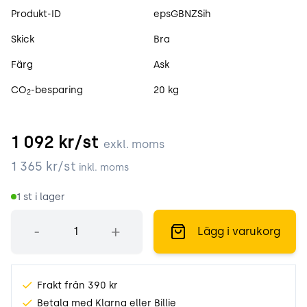
Produktspecifikation
Produkt-ID
epsGBNZSih
Skick
Bra
Färg
Ask
CO
-besparing
20 kg
2
1 092
kr/st
exkl. moms
1 365
kr/st
inkl. moms
1
st i lager
Antal
-
+
Lägg i varukorg
Frakt från 390 kr
Betala med Klarna eller Billie