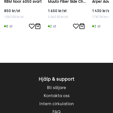
RBM Noor 6050 svart
Muuto Fiber Side Chair brun
Arper Aava 
850
kr/st
1 650
kr/st
1 430
kr/st
1 062.50
kr/st
2 062.50
kr/st
1 787.50
kr/st
8
st
2
st
3
st
Hjälp & support
Bli säljare
Kontakta oss
Intern cirkulation
FAQ