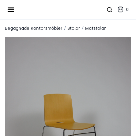
Öppna meny
place2place
0
/
/
Begagnade Kontorsmöbler
Stolar
Matstolar