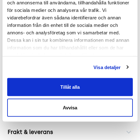
och annonserna till användarna, tillhandahålla funktioner 
Stolen Day Lite från Gärsnäs kombinerar modern
för sociala medier och analysera vår trafik. Vi 
design med praktisk funktionalitet. Tillverkad med
vidarebefordrar även sådana identifierare och annan 
ett formpressat skal i ask och ett stativ i krom,
information från din enhet till de sociala medier och 
erbjuder denna stol en hållbar konstruktion samt
annons- och analysföretag som vi samarbetar med. 
en stilren estetik som passar väl in i både hem och
Dessa kan i sin tur kombinera informationen med annan 
kontor.
information som du har tillhandahållit eller som de har 
samlat in när du har använt deras tjänster.
Gärsnäs Day Lite - designad för att ge
Visa detaljer
optimal komfort
Denna eleganta stol inte bara ser bra ut utan är
Tillåt alla
också designad för att ge optimal komfort. Med
sina balanserade mått är den idealisk för långa
arbetsdagar eller som en del av din heminredning.
Avvisa
Frakt & leverans