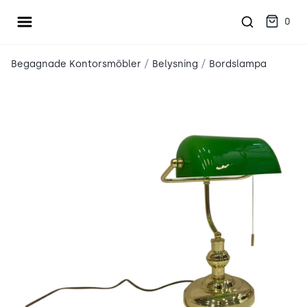
Öppna meny
place2place
0
/
/
Begagnade Kontorsmöbler
Belysning
Bordslampa