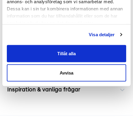
annons- och analysföretag som vi samarbetar med. 
gröna skärmen reflekterar ljuset nedåt vilket ger
Dessa kan i sin tur kombinera informationen med annan 
ett effektivt läsljus samtidigt som den indirekta
information som du har tillhandahållit eller som de har 
belysningen bidrar till en behaglig atmosfär i
samlat in när du har använt deras tjänster.
rummet. Idealisk för användning på kontor,
bibliotek eller som ett snyggt tillskott i
Visa detaljer
heminredningen.
Tillåt alla
Frakt & leverans
Avvisa
Inspiration & vanliga frågar