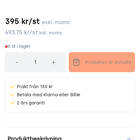
395
kr/st
exkl. moms
493.75
kr/st
inkl. moms
0
st i lager
Antal
-
+
Produkten är slutsåld
Frakt från 130 kr
Betala med Klarna eller Billie
2 års garanti
Produktinformation
Produktbeskrivning