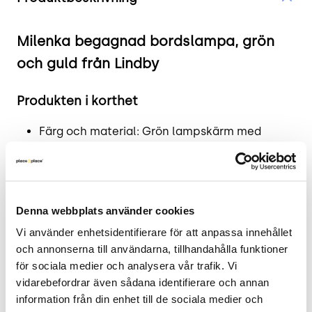
Milenka begagnad bordslampa, grön
och guld från Lindby
Produkten i korthet
Färg och material: Grön lampskärm med
guld/mässing stång
Mått: Höjd 50 cm x Bredd 27 cm x Djup 18,5 cm
Skick: 4/5
2 års garanti
Denna webbplats använder cookies
Vi använder enhetsidentifierare för att anpassa innehållet 
Mer om produkten
och annonserna till användarna, tillhandahålla funktioner 
för sociala medier och analysera vår trafik. Vi 
Lindbys Milenka bordslampa kombinerar en
vidarebefordrar även sådana identifierare och annan 
elegant grön lampskärm med en sofistikerad
information från din enhet till de sociala medier och 
mässingsstång för att skapa en tidlös design. Den