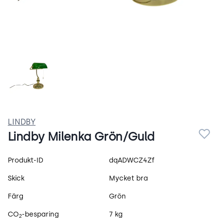
xHSCsINVYL0s.webp
LINDBY
Lindby Milenka Grön/Guld
Produktspecifikation
Produkt-ID
dqADWCZ4Zf
Skick
Mycket bra
Färg
Grön
CO
-besparing
7 kg
2