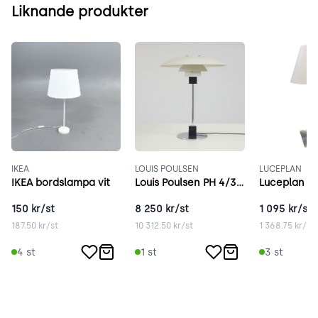
Liknande produkter
IKEA
LOUIS POULSEN
LUCEPLAN
IKEA bordslampa vit
Louis Poulsen PH 4/3 vit
150
kr/st
8 250
kr/st
1 095
kr/st
187.50
kr/st
10 312.50
kr/st
1 368.75
kr/st
4
st
1
st
3
st