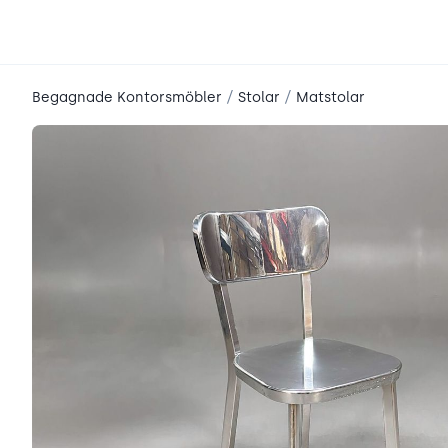
place2place
/
/
Begagnade Kontorsmöbler
Stolar
Matstolar