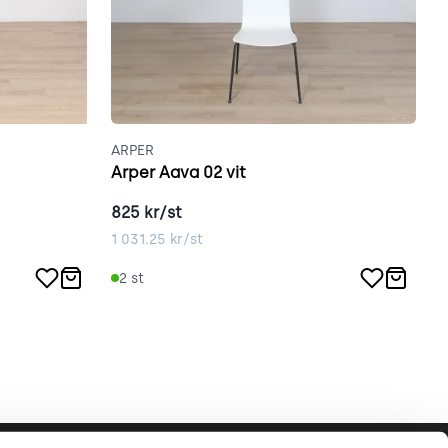
ARPER
H
Arper Aava 02 vit
H
825
kr/st
1
1 031.25
kr/st
2
2
st