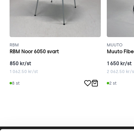
RBM
MUUTO
RBM Noor 6050 svart
Muuto Fiber
850
kr/st
1 650
kr/st
1 062.50
kr/st
2 062.50
kr/s
8
st
2
st