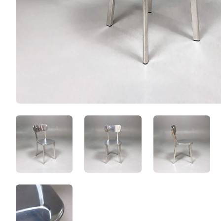
n6phWPxmH2Lo.jpeg
ONTuNLsAsj3z.jpeg
G2QUdOSh
mEceI_j7UiK7.jpeg