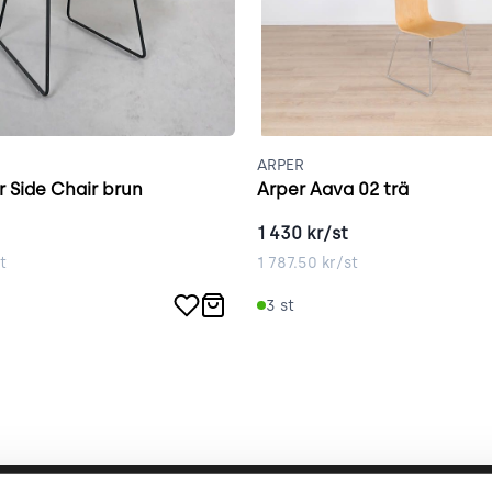
ARPER
 Side Chair brun
Arper Aava 02 trä
1 430
kr/st
t
1 787.50
kr/st
3
st