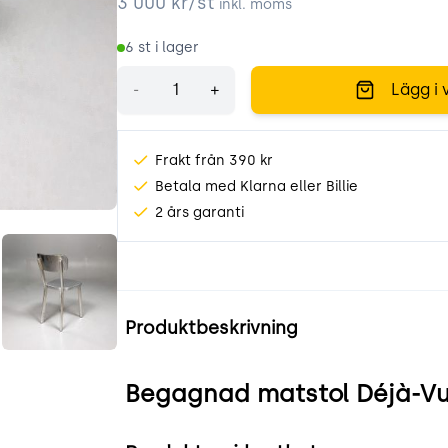
3 000
kr/st
inkl. moms
6
st i lager
Antal
-
+
Lägg i 
Frakt från 390 kr
Betala med Klarna eller Billie
2 års garanti
XrhB.jpeg
1qQjYWuclSs8.jpeg
Produktinformation
Produktbeskrivning
Begagnad matstol Déjà-Vu