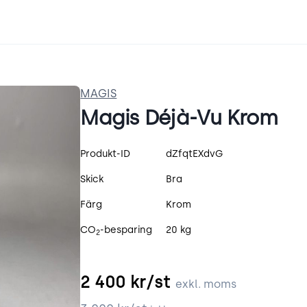
MAGIS
Magis Déjà-Vu Krom
Produktspecifikation
Produkt-ID
dZfqtEXdvG
Skick
Bra
Färg
Krom
CO
-besparing
20 kg
2
2 400
kr/st
exkl. moms