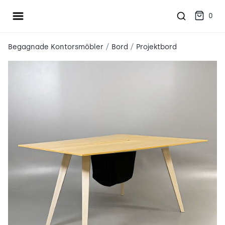
Öppna meny
place2place
0
/
/
Begagnade Kontorsmöbler
Bord
Projektbord