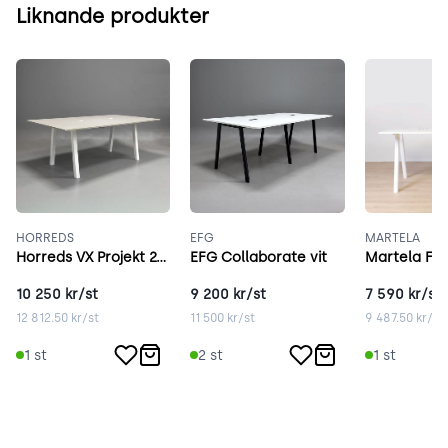
Liknande produkter
HORREDS
EFG
MARTELA
Horreds VX Projekt 240x140 cm grå
EFG Collaborate vit
10 250
kr/st
9 200
kr/st
7 590
kr/st
12 812.50
kr/st
11 500
kr/st
9 487.50
kr/st
1
st
2
st
1
st