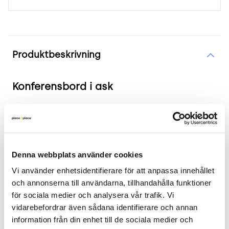
Produktinformation
Produktbeskrivning
Konferensbord i ask
Produkten i korthet
Färg och material: Bordsskiva i ask, ben i
vitlaserad ask.
Denna webbplats använder cookies
Mått: Bredd 180 cm, djup 100/138 cm, höjd 90
Vi använder enhetsidentifierare för att anpassa innehållet 
cm.
och annonserna till användarna, tillhandahålla funktioner 
Skick: 4/5
för sociala medier och analysera vår trafik. Vi 
2 års garanti
vidarebefordrar även sådana identifierare och annan 
information från din enhet till de sociala medier och 
Mer om produkten