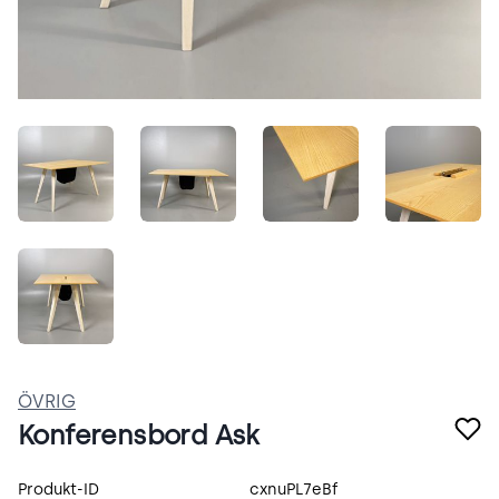
FH4hz3dzjs7x.jpeg
XAbDs4XJHals.jpeg
990l09v1n65l.jpeg
QZhnoU
HE8WCB_wLz-m.jpeg
ÖVRIG
Konferensbord Ask
Produktspecifikation
Produkt-ID
cxnuPL7eBf