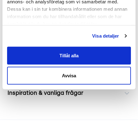
annons- och analysföretag som vi samarbetar med. 
Dessa kan i sin tur kombinera informationen med annan 
Begagnat konferensbord med kilformad
information som du har tillhandahållit eller som de har 
bordsskiva som främjar dynamiska möten. Den
samlat in när du har använt deras tjänster.
praktiska kabelluckan gör det enkelt att hantera
kablar och elektronik, vilket bidrar till en
Visa detaljer
organiserad arbetsyta.
Tillåt alla
Frakt & leverans
Avvisa
Inspiration & vanliga frågar