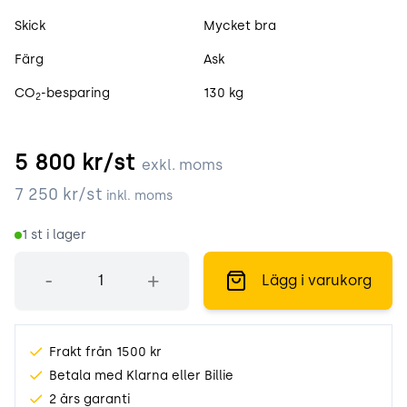
Skick
Mycket bra
Färg
Ask
CO
-besparing
130 kg
2
5 800
kr/st
exkl. moms
7 250
kr/st
inkl. moms
1
st i lager
Antal
-
+
Lägg i varukorg
Frakt från 1500 kr
Betala med Klarna eller Billie
2 års garanti