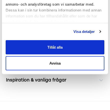
kombinerar modern design med funktionalitet och
annons- och analysföretag som vi samarbetar med. 
passar utmärkt i både kontors- och loungemiljöer.
Dessa kan i sin tur kombinera informationen med annan 
Plint är lätt att placera i olika typer av inredningar.
information som du har tillhandahållit eller som de har 
Den fasta sitsen ger stabilt stöd, och den ljusa
samlat in när du har använt deras tjänster.
färgtonen bidrar till en luftig och inbjudande
Visa detaljer
atmosfär. Perfekt som extra sittplats i
konferensrum, väntrum eller pausutrymmen.
Tillåt alla
Frakt & leverans
Avvisa
Inspiration & vanliga frågar