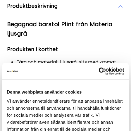
Produktbeskrivning
Begagnad barstol Plint från Materia
ljusgrå
Produkten i korthet
Färg och material: Ljusgrå, sits med kromat
underrede
Mått: Bredd 60 cm, Djup 39 cm, Höjd 63 cm
Skick: 4/5
Denna webbplats använder cookies
2 års garanti
Vi använder enhetsidentifierare för att anpassa innehållet 
Mer om Plint
och annonserna till användarna, tillhandahålla funktioner 
för sociala medier och analysera vår trafik. Vi 
Begagnad barstol från Materia, modell Plint.
vidarebefordrar även sådana identifierare och annan 
Denna ljusgrå barstol med kromat underrede
information från din enhet till de sociala medier och 