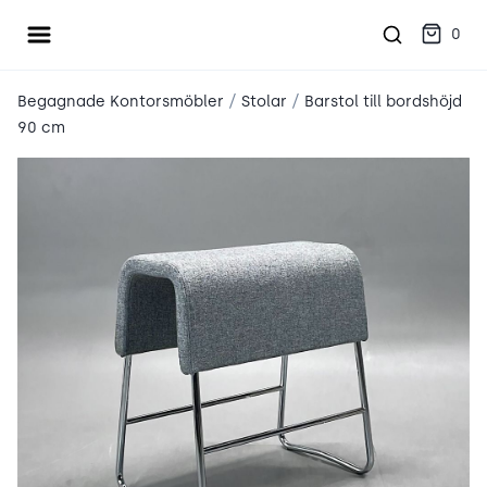
Öppna meny
place2place
0
/
/
Begagnade Kontorsmöbler
Stolar
Barstol till bordshöjd
90 cm