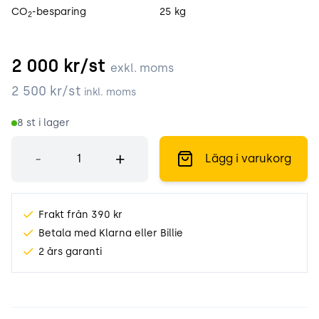
CO
-besparing
25 kg
2
2 000
kr/st
exkl. moms
2 500
kr/st
inkl. moms
8
st i lager
Antal
-
+
Lägg i varukorg
Frakt från 390 kr
Betala med Klarna eller Billie
2 års garanti
Produktinformation