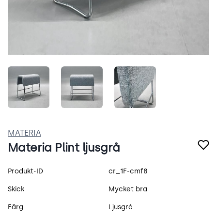
2nD1XQWz7yNG.jpeg
69zyKJd7JpyN.jpeg
clqUJTbOP49x.jpeg
MATERIA
Materia Plint ljusgrå
Produktspecifikation
Produkt-ID
cr_1F-cmf8
Skick
Mycket bra
Färg
Ljusgrå