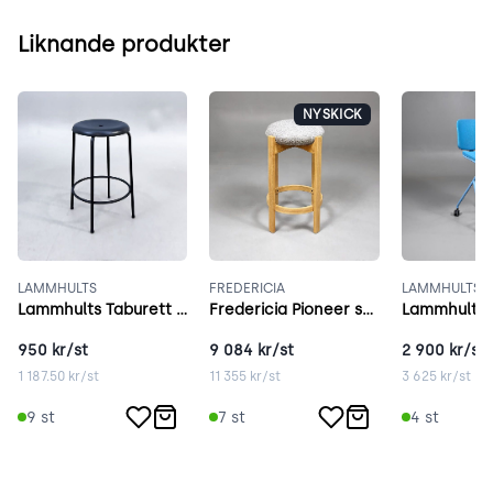
Liknande produkter
NYSKICK
LAMMHULTS
FREDERICIA
LAMMHULTS
Lammhults Taburett svart
Fredericia Pioneer stool grå
950
kr/st
9 084
kr/st
2 900
kr/st
1 187.50
kr/st
11 355
kr/st
3 625
kr/st
9
st
7
st
4
st