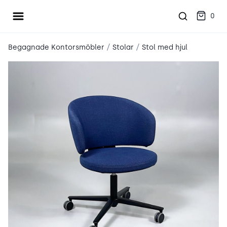
Öppna meny
place2place
0
/
/
Begagnade Kontorsmöbler
Stolar
Stol med hjul