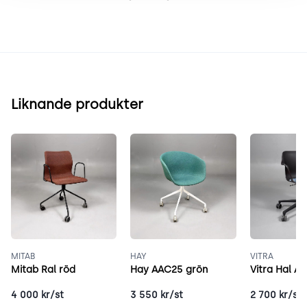
Liknande produkter
MITAB
HAY
VITRA
Mitab Ral röd
Hay AAC25 grön
Vitra Hal A
4 000
kr/st
3 550
kr/st
2 700
kr/st