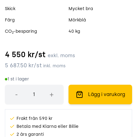
Skick
Mycket bra
Färg
Mörkblå
CO
-besparing
40 kg
2
4 550
kr/st
exkl. moms
5 687.50
kr/st
inkl. moms
1
st i lager
Antal
-
+
Lägg i varukorg
Frakt från 590 kr
Betala med Klarna eller Billie
2 års garanti