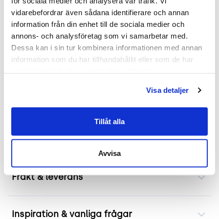
för sociala medier och analysera vår trafik. Vi 
Mer om Prime
vidarebefordrar även sådana identifierare och annan 
information från din enhet till de sociala medier och 
Begagnad stol med hjul Prime från Horreds är
annons- och analysföretag som vi samarbetar med. 
utformad för flexibla arbetsmiljöer. Den är idealisk
Dessa kan i sin tur kombinera informationen med annan 
information som du har tillhandahållit eller som de har 
för styrelserummet eller utbildningssalar där
samlat in när du har använt deras tjänster.
snabb anpassning är nödvändig. Med dess
praktiska hjul kan deltagare enkelt flytta stolen
Visa detaljer
under möten eller workshops. Den stoppade
sitsen och sviktande ryggbrickan erbjuder komfort
Tillåt alla
även under längre sittningar. Dess mörkblåa färg
ger en elegant touch till varje rum.
Avvisa
Frakt & leverans
Inspiration & vanliga frågar