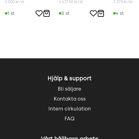
5 000
kr/st
4 437.50
kr/st
3 375
kr/st
1
st
3
st
4
st
Hjälp & support
Bli säljare
Kontakta oss
Intern cirkulation
FAQ