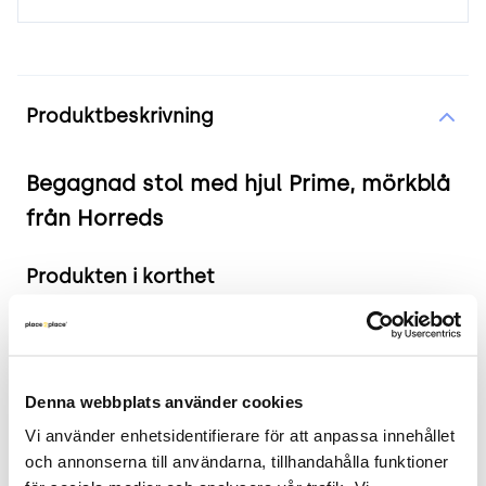
Produktinformation
Produktbeskrivning
Begagnad stol med hjul Prime, mörkblå
från Horreds
Produkten i korthet
Färg och material: Mörkblå klädsel och svart
underrede.
Mått: Bredd 60 cm, Djup 57 cm, Höjd 82 cm,
Denna webbplats använder cookies
Sitthöjd 46 cm.
Vi använder enhetsidentifierare för att anpassa innehållet 
Skick: 4/5
och annonserna till användarna, tillhandahålla funktioner 
2 års garanti.