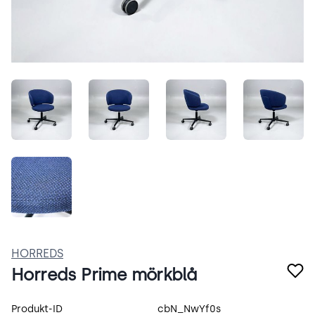
5cF_VNyrzw-Q.jpeg
6xWgB-dFRHGH.jpeg
Nbi4dUJnfK6z.jpeg
jABDap
8sTugQT7O9nO.jpeg
HORREDS
Horreds Prime mörkblå
Produktspecifikation
Produkt-ID
cbN_NwYf0s