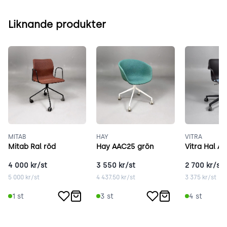
Liknande produkter
MITAB
HAY
VITRA
Mitab Ral röd
Hay AAC25 grön
Vitra Hal A
4 000
kr/st
3 550
kr/st
2 700
kr/st
5 000
kr/st
4 437.50
kr/st
3 375
kr/st
1
st
3
st
4
st