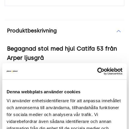
Produktinformation
Produktbeskrivning
Begagnad stol med hjul Catifa 53 från
Arper ljusgrå
Produkten i korthet
Färg och material: Ljusgrå klädsel, vitt skal,
Denna webbplats använder cookies
krom underrede
Vi använder enhetsidentifierare för att anpassa innehållet 
Mått: Bredd 53 cm, Djup 45 cm, Höjd 79 cm,
och annonserna till användarna, tillhandahålla funktioner 
Sitthöjd 48 cm
för sociala medier och analysera vår trafik. Vi 
Skick: 4/5
vidarebefordrar även sådana identifierare och annan 
2 års garanti
information från din enhet till de sociala medier och 