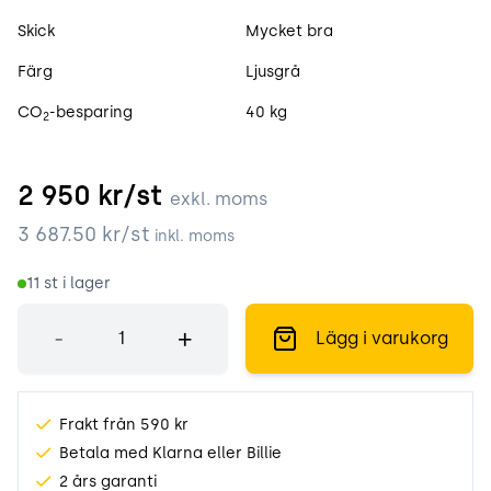
Skick
Mycket bra
Färg
Ljusgrå
CO
-besparing
40 kg
2
2 950
kr/st
exkl. moms
3 687.50
kr/st
inkl. moms
11
st i lager
Antal
-
+
Lägg i varukorg
Frakt från 590 kr
Betala med Klarna eller Billie
2 års garanti