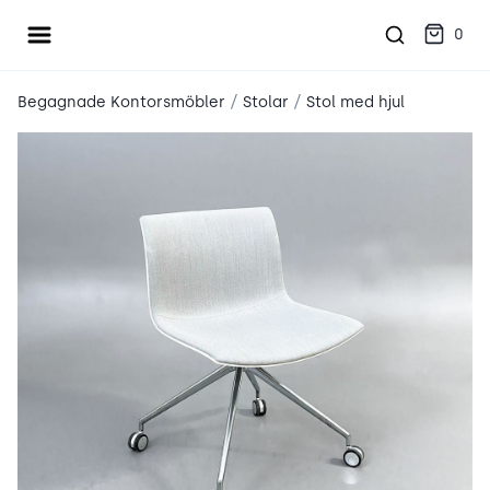
Öppna meny
place2place
0
/
/
Begagnade Kontorsmöbler
Stolar
Stol med hjul