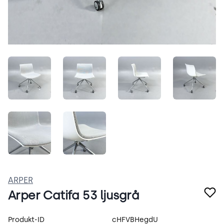
TA07uJbZiDyX.jpeg
XYMlPdsuZuGL.jpeg
YjwWAt4rPhhE.jpeg
xP38xF
0yYj7C3B7D6W.jpeg
hosYbZecXyDB.jpeg
ARPER
Arper Catifa 53 ljusgrå
Produktspecifikation
Produkt-ID
cHFVBHegdU