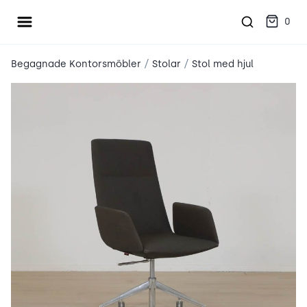
Öppna meny
place2place
0
/
/
Begagnade Kontorsmöbler
Stolar
Stol med hjul