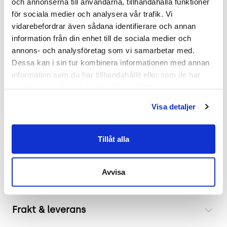
och annonserna till användarna, tillhandahålla funktioner 
Bredd: 55 cm, Sittdjup: 43 cm.
för sociala medier och analysera vår trafik. Vi 
Skick: 4/5 Stolen är i nyskick
vidarebefordrar även sådana identifierare och annan 
2 års garanti
information från din enhet till de sociala medier och 
annons- och analysföretag som vi samarbetar med. 
Mer om Catifa Sensit
Dessa kan i sin tur kombinera informationen med annan 
information som du har tillhandahållit eller som de har 
Arpers Catifa Sensit är utformad för att erbjuda
samlat in när du har använt deras tjänster.
exceptionell komfort och rörlighet under
arbetsdagar. Med en justerbar gaslift och en
Visa detaljer
stabil femstjärnig hjulbas möjliggör stolen
anpassning till olika kroppslängder och
Tillåt alla
arbetsytor. Den eleganta designen kombinerar
funktionalitet med modern estetik, vilket gör den
idealisk för både konferensrum och hemmakontor.
Avvisa
Frakt & leverans