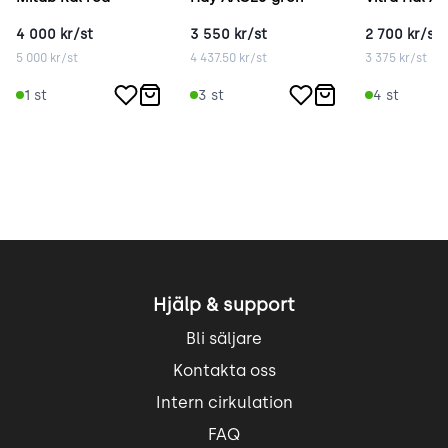
4 000
kr/st
3 550
kr/st
2 700
kr/st
5 000
kr/st
4 437.50
kr/st
3 375
kr/st
1
st
3
st
4
st
Hjälp & support
Bli säljare
Kontakta oss
Intern cirkulation
FAQ