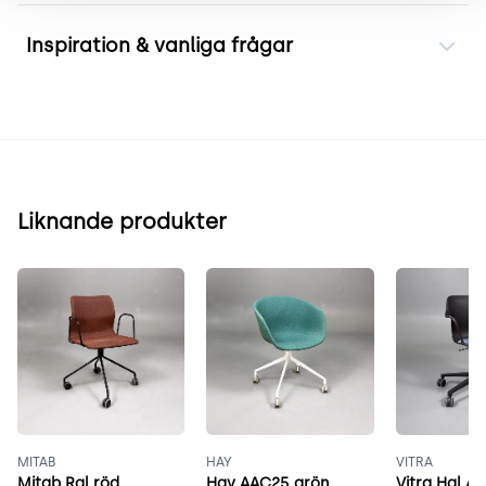
Inspiration & vanliga frågar
Liknande produkter
MITAB
HAY
VITRA
Mitab Ral röd
Hay AAC25 grön
Vitra Hal A