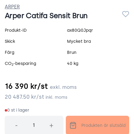
ARPER
Arper Catifa Sensit Brun
Produktspecifikation
Produkt-ID
ax80Q0Jpqr
Skick
Mycket bra
Färg
Brun
CO
-besparing
40 kg
2
16 390
kr/st
exkl. moms
20 487.50
kr/st
inkl. moms
0
st i lager
Antal
-
+
Produkten är slutsåld