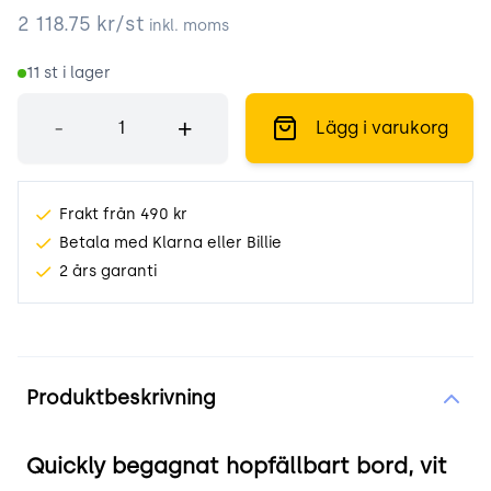
2 118.75
kr/st
inkl. moms
11
st i lager
Antal
-
+
Lägg i varukorg
Frakt från 490 kr
Betala med Klarna eller Billie
2 års garanti
Produktinformation
Produktbeskrivning
Quickly begagnat hopfällbart bord, vit