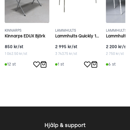
KINNARPS
LAMMHULTS
LAMMHULTS
Kinnarps EDUX Björk
Lammhults Quickly 180x80 cm vit
850
kr/st
2 995
kr/st
2 200
kr/st
1 062.50
kr/st
3 743.75
kr/st
2 750
kr/st
12
st
1
st
6
st
Hjälp & support