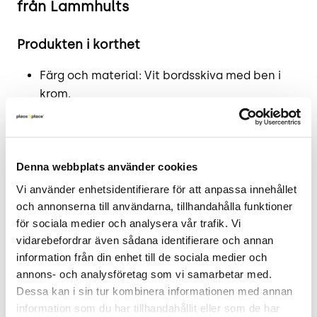
från Lammhults
Produkten i korthet
Färg och material: Vit bordsskiva med ben i
krom.
Mått: Höjd 71,5 cm x Bredd 120 cm x Djup 60
cm.
Skick: 4/5
Denna webbplats använder cookies
2 års garanti
Vi använder enhetsidentifierare för att anpassa innehållet 
Mer om Quickly
och annonserna till användarna, tillhandahålla funktioner 
för sociala medier och analysera vår trafik. Vi 
Quickly från Lammhults är det perfekta valet för
vidarebefordrar även sådana identifierare och annan 
dig som söker en flexibel lösning för ditt hem eller
information från din enhet till de sociala medier och 
kontor. Detta smarta hopfällbara bord kombinerar
annons- och analysföretag som vi samarbetar med. 
funktionalitet med en ren och stilren design, vilket
Dessa kan i sin tur kombinera informationen med annan 
gör det lämpligt för både små och stora
information som du har tillhandahållit eller som de har 