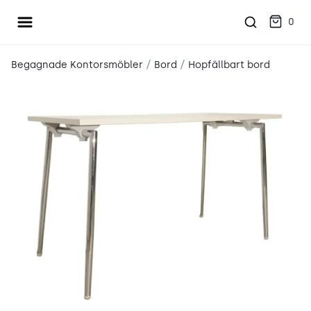
Öppna meny
place2place
0
/
/
Begagnade Kontorsmöbler
Bord
Hopfällbart bord