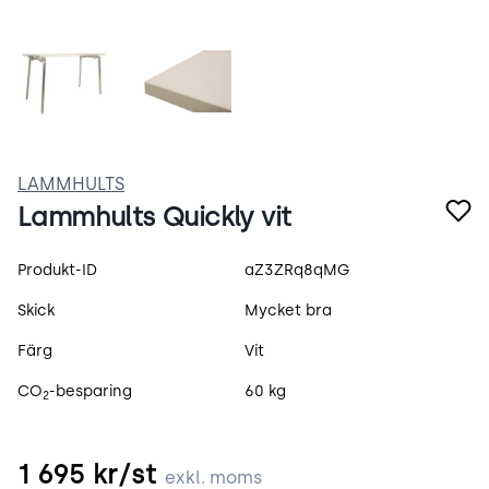
9-nerD9bsw0G.webp
Quickly.webp
LAMMHULTS
Lammhults Quickly vit
Produktspecifikation
Produkt-ID
aZ3ZRq8qMG
Skick
Mycket bra
Färg
Vit
CO
-besparing
60 kg
2
1 695
kr/st
exkl. moms