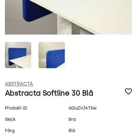
Tk9B5_eKh9lu.jpeg
DZSLaa0EMN_r.jpeg
ABSTRACTA
Abstracta Softline 30 Blå
Produktspecifikation
Produkt-ID
aQuZVJ4TXw
Skick
Bra
Färg
Blå