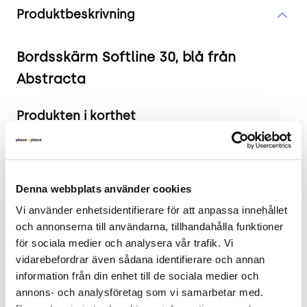
Produktbeskrivning
Bordsskärm Softline 30, blå från
Abstracta
Produkten i korthet
Färg: Blå
Mått: Bredd: 100 cm, Djup: 3 cm, Höjd: 60 cm.
Skick: 4/5
Denna webbplats använder cookies
2 års garanti
Vi använder enhetsidentifierare för att anpassa innehållet 
och annonserna till användarna, tillhandahålla funktioner 
Mer om Softline 30
för sociala medier och analysera vår trafik. Vi 
vidarebefordrar även sådana identifierare och annan 
Bordsskärmen Softline 30 från Abstracta är en
information från din enhet till de sociala medier och 
idealisk lösning för att minska störningar i öppna
annons- och analysföretag som vi samarbetar med. 
arbetsmiljöer. Den blå färgen bidrar till en lugn