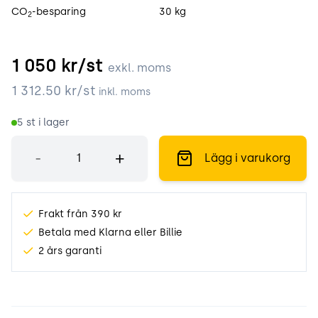
CO
-besparing
30 kg
2
1 050
kr/st
exkl. moms
1 312.50
kr/st
inkl. moms
5
st i lager
Antal
-
+
Lägg i varukorg
Frakt från 390 kr
Betala med Klarna eller Billie
2 års garanti
Produktinformation