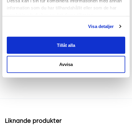
Dessa kan i sin tur kombinera informationen med annan 
atmosfär samtidigt som dess funktionella
information som du har tillhandahållit eller som de har 
egenskaper hjälper till att dämpa omgivningsljud.
samlat in när du har använt deras tjänster.
Lätt att installera på de flesta skrivbord och
perfekt för både små och stora kontorslandskap.
Visa detaljer
Tillåt alla
Frakt & leverans
Avvisa
Inspiration & vanliga frågar
Liknande produkter