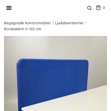
Öppna meny
place2place
0
/
/
Begagnade Kontorsmöbler
Ljudabsorbenter
Bordsskärm 0-120 cm