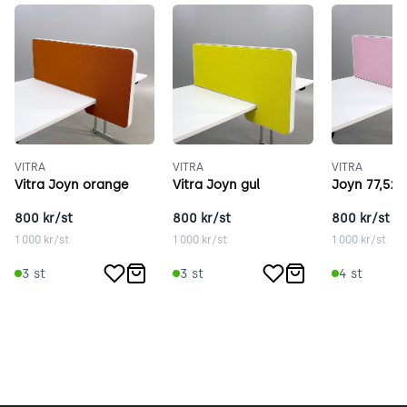
VITRA
VITRA
VITRA
Vitra Joyn orange
Vitra Joyn gul
Joyn 77,5x
800
kr/st
800
kr/st
800
kr/st
1 000
kr/st
1 000
kr/st
1 000
kr/st
3
st
3
st
4
st