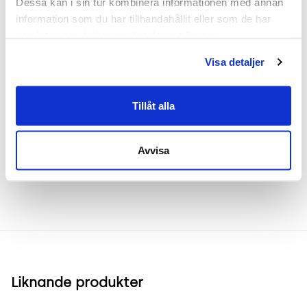
Dessa kan i sin tur kombinera informationen med annan 
passar utmärkt i både moderna och traditionella
information som du har tillhandahållit eller som de har 
miljöer. Dess stabila konstruktion trots de tunna
samlat in när du har använt deras tjänster.
bordsbenet gör det till ett pålitligt val för dagligt
bruk.
Visa detaljer
Tillåt alla
Frakt & leverans
Avvisa
Inspiration & vanliga frågar
Liknande produkter