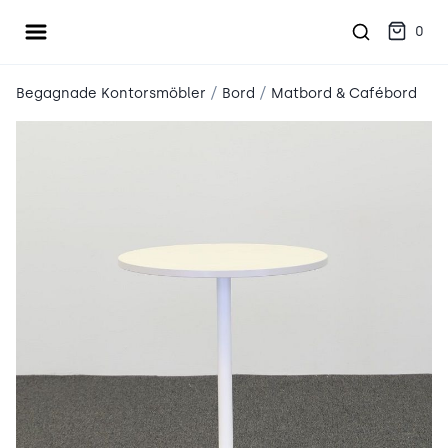
Öppna meny
place2place
0
/
/
Begagnade Kontorsmöbler
Bord
Matbord & Cafébord