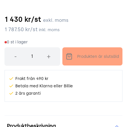
1 430
kr/st
exkl. moms
1 787.50
kr/st
inkl. moms
0
st i lager
Antal
-
+
Produkten är slutsåld
Frakt från 490 kr
Betala med Klarna eller Billie
2 års garanti
Produktinformation
Produktbeskrivning