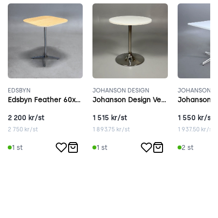
EDSBYN
JOHANSON DESIGN
JOHANSON D
Edsbyn Feather 60x60 cm ask
Johanson Design Venus 70 cm vit
2 200
kr/st
1 515
kr/st
1 550
kr/st
2 750
kr/st
1 893.75
kr/st
1 937.50
kr/st
1
st
1
st
2
st