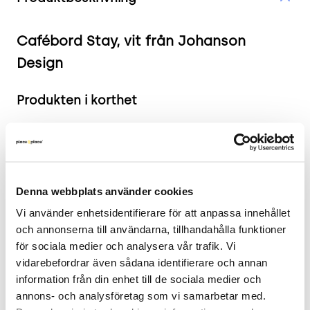
Cafébord Stay, vit från Johanson
Design
Produkten i korthet
Färg och material: Bordsskiva i vit laminat
Mått: Diameter: 60 cm, Höjd: 73 cm.
Skick: 4/5
2 års garanti
Denna webbplats använder cookies
Vi använder enhetsidentifierare för att anpassa innehållet 
Mer om Stay
och annonserna till användarna, tillhandahålla funktioner 
för sociala medier och analysera vår trafik. Vi 
Stay från Johanson Design är en perfekt blandning
vidarebefordrar även sådana identifierare och annan 
av funktionalitet och stil. Cafébordets design av
information från din enhet till de sociala medier och 
Alexander Lervik betonar rena linjer och symmetri,
annons- och analysföretag som vi samarbetar med. 
vilket skapar en estetiskt tilltalande look som