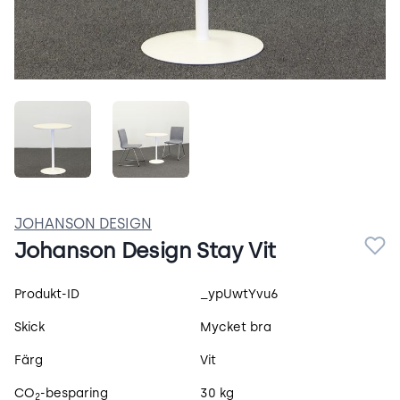
L0pIvA9pwqsV.jpeg
6V5VvxDh-noR.jpeg
JOHANSON DESIGN
Johanson Design Stay Vit
Produktspecifikation
Produkt-ID
_ypUwtYvu6
Skick
Mycket bra
Färg
Vit
CO
-besparing
30 kg
2