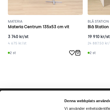
MATERIA
BLÅ STATION
Materia Centrum 135x53 cm vit
Blå Station
3 740
kr/st
19 910
kr/st
4 675
kr/st
24 887.50
kr/
2
st
2
st
Hjälp & support
Vårt hå
Denna webbplats använde
Bli säljare
Vi använder enhetsidentifie
Varumär