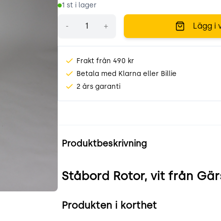
1
st i lager
Antal
-
+
Lägg i 
Frakt från 490 kr
Betala med Klarna eller Billie
2 års garanti
Produktinformation
Produktbeskrivning
Ståbord Rotor, vit från Gä
Produkten i korthet