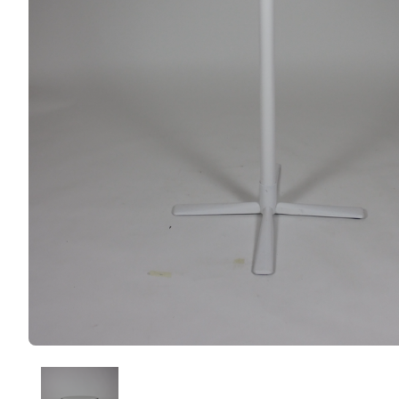
NzbtC5ESwEE_.png