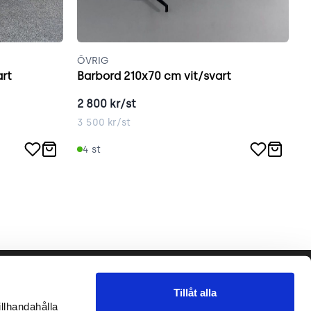
ÖVRIG
E
rt
Barbord 210x70 cm vit/svart
E
2 800
kr/st
1
3 500
kr/st
1
4
st
Följ oss gärna!
Tillåt alla
llhandahålla 
et