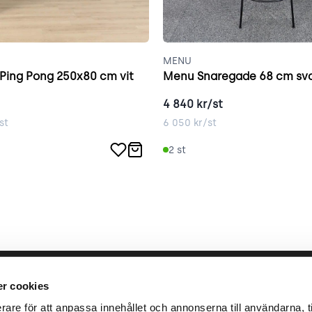
MENU
 Ping Pong 250x80 cm vit
Menu Snaregade 68 cm sva
4 840
kr/st
st
6 050
kr/st
2
st
llbara arbete
place2place
Annat
r cookies
rare för att anpassa innehållet och annonserna till användarna, ti
ken
Om
Integrit