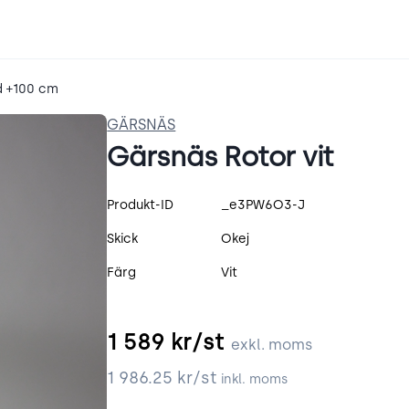
d +100 cm
GÄRSNÄS
Gärsnäs Rotor vit
Produktspecifikation
Produkt-ID
_e3PW6O3-J
Skick
Okej
Färg
Vit
1 589
kr/st
exkl. moms
1 986.25
kr/st
inkl. moms