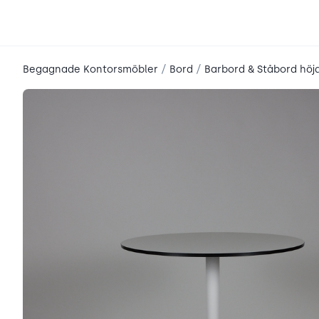
place2place
/
/
Begagnade Kontorsmöbler
Bord
Barbord & Ståbord höj