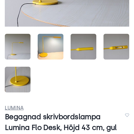
w2yHhETDiAYs.jpeg
C_WXMu5dhNaL.jpeg
3JTFstlzuxew.jpeg
PWQBxl
Bp5x37bUgBdE.jpeg
LUMINA
Begagnad skrivbordslampa
Lumina Flo Desk, Höjd 43 cm, gul