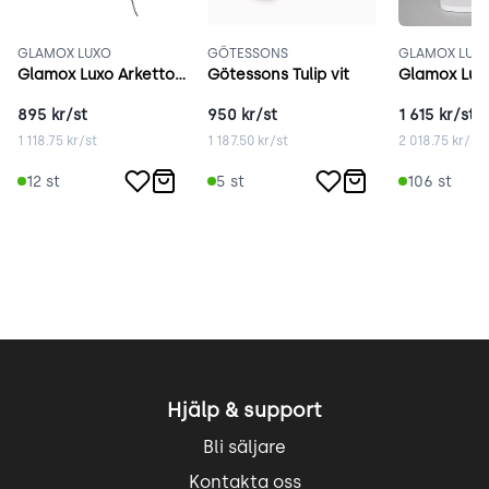
GLAMOX LUXO
GÖTESSONS
GLAMOX LUX
Glamox Luxo Arketto grå
Götessons Tulip vit
Glamox Luxo
895
kr/st
950
kr/st
1 615
kr/st
1 118.75
kr/st
1 187.50
kr/st
2 018.75
kr/st
12
st
5
st
106
st
Hjälp & support
Bli säljare
Kontakta oss