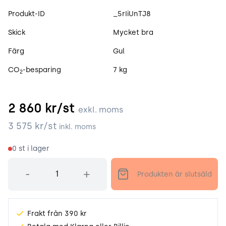
Produktspecifikation
Produkt-ID
_5rIiUnTJ8
Skick
Mycket bra
Färg
Gul
CO
-besparing
7 kg
2
2 860
kr/st
exkl. moms
3 575
kr/st
inkl. moms
0
st i lager
Antal
-
+
Produkten är slutsåld
Frakt från 390 kr