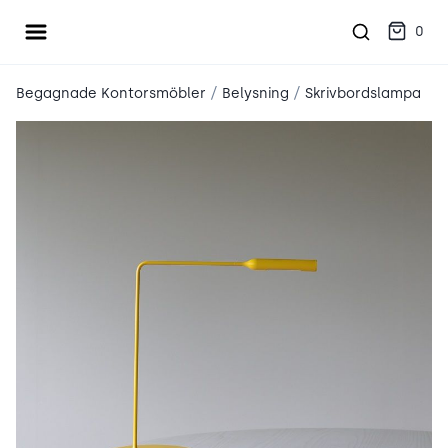
Öppna meny
place2place
0
/
/
Begagnade Kontorsmöbler
Belysning
Skrivbordslampa