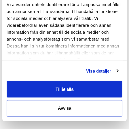
Vi använder enhetsidentifierare för att anpassa innehållet 
Design och funktionalitet
och annonserna till användarna, tillhandahålla funktioner 
för sociala medier och analysera vår trafik. Vi 
Ikonisk design av Foster + Partners karaktäriserar
vidarebefordrar även sådana identifierare och annan 
denna skrivbordslampa från Lumina. Med sin
information från din enhet till de sociala medier och 
smarta soft touch teknik erbjuder den enkel
annons- och analysföretag som vi samarbetar med. 
justering av ljusintensiteten. Skrivbordslampans
Dessa kan i sin tur kombinera informationen med annan 
information som du har tillhandahållit eller som de har 
huvud kan vridas upp till 300 grader för optimal
samlat in när du har använt deras tjänster.
ljusriktning.
Visa detaljer
Flexibilitet och användarvänlighet
Denna skrivbordslampa är inte bara en
Tillåt alla
belysningskälla; den är en del av arbetsytan som
bidrar till både funktionalitet och estetik. Den
gula färgen ger ett varmt intryck som passar väl in
Avvisa
i moderna kontorsmiljöer eller hemmakontor.