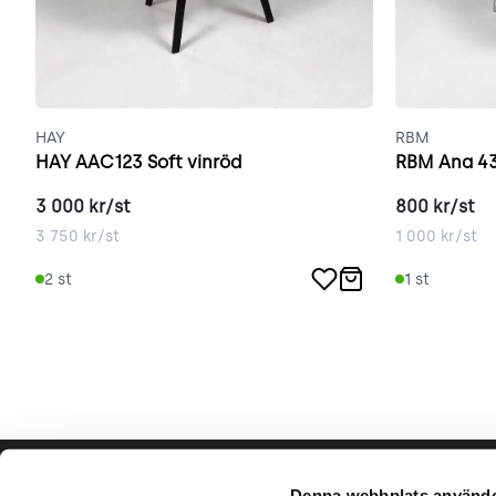
HAY
RBM
HAY AAC123 Soft vinröd
RBM Ana 43
3 000
kr/st
800
kr/st
3 750
kr/st
1 000
kr/st
2
st
1
st
Hjälp & support
Vårt hå
Denna webbplats använde