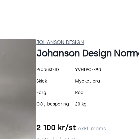
JOHANSON DESIGN
Johanson Design Norm
Produktspecifikation
Produkt-ID
YVHfPC-k9d
Skick
Mycket bra
Färg
Röd
CO
-besparing
20 kg
2
2 100
kr/st
exkl. moms