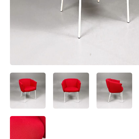
TNv8UsisBFNb.jpeg
Bun98P5DeGeK.jpeg
KrgfESBKn
F0EqhVq11Jyl.jpeg