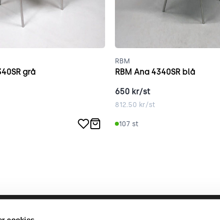
RBM
40SR grå
RBM Ana 4340SR blå
650
kr/st
812.50
kr/st
107
st
llbara arbete
place2place
Annat
r cookies