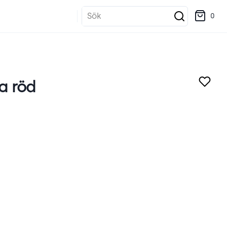
Sök
0
a röd