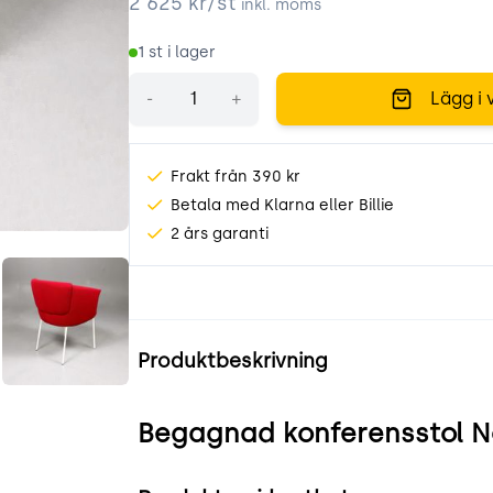
2 625
kr/st
inkl. moms
1
st i lager
Antal
-
+
Lägg i 
Frakt från 390 kr
Betala med Klarna eller Billie
2 års garanti
K7i.jpeg
sAH8J6e5sLI7.jpeg
Produktinformation
Produktbeskrivning
Begagnad konferensstol N