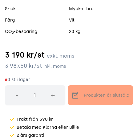
Skick
Mycket bra
Färg
Vit
CO
-besparing
20 kg
2
3 190
kr/st
exkl. moms
3 987.50
kr/st
inkl. moms
0
st i lager
Antal
-
+
Produkten är slutsåld
Frakt från 390 kr
Betala med Klarna eller Billie
2 års garanti