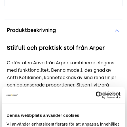
Produktinformation
Produktbeskrivning
Stilfull och praktisk stol från Arper
Caféstolen Aava från Arper kombinerar elegans
med funktionalitet. Denna modell, designad av
Antti Kotilainen, kännetecknas av sina rena linjer
och balanserade proportioner. Sitsen i vit/grå
nyans är utformad för att erbjuda både komfort
och stil, medan den kromade stålramen ger en
robust grund.
Produkten i korthet
Denna webbplats använder cookies
Vi använder enhetsidentifierare för att anpassa innehållet 