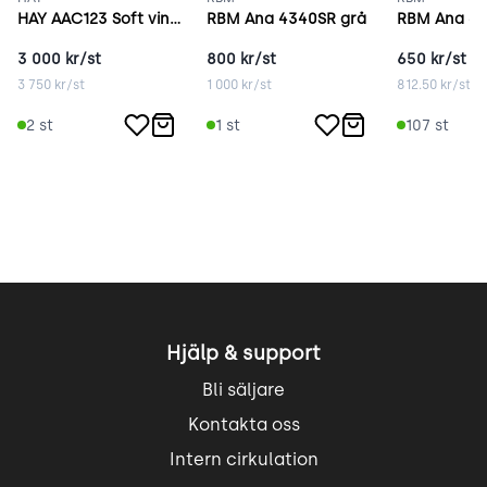
HAY AAC123 Soft vinröd
RBM Ana 4340SR grå
RBM Ana 43
3 000
kr/st
800
kr/st
650
kr/st
3 750
kr/st
1 000
kr/st
812.50
kr/st
2
st
1
st
107
st
Hjälp & support
Bli säljare
Kontakta oss
Intern cirkulation