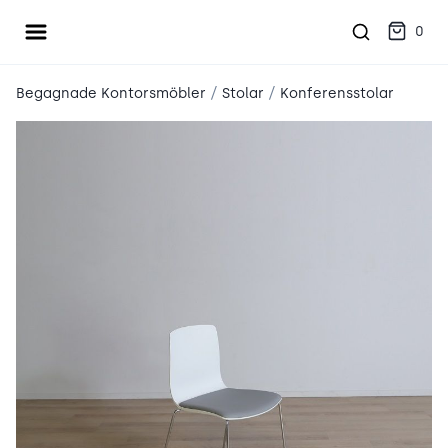
Öppna meny
place2place
0
/
/
Begagnade Kontorsmöbler
Stolar
Konferensstolar