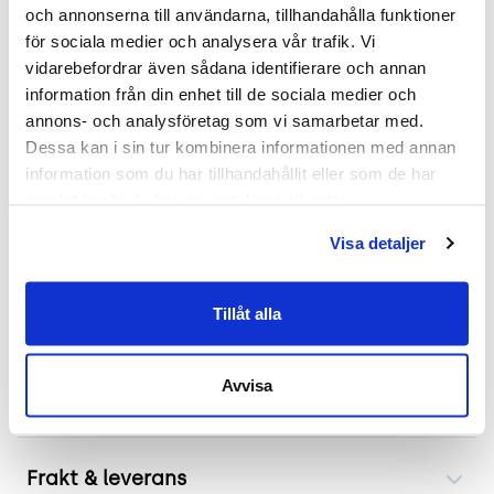
Färg och material: Vit/grå sits med kromad
och annonserna till användarna, tillhandahålla funktioner 
stålram
för sociala medier och analysera vår trafik. Vi 
Mått: Höjd 78 cm, Sitthöjd 44.5 cm, Bredd 53
vidarebefordrar även sådana identifierare och annan 
cm
information från din enhet till de sociala medier och 
Skick: 4/5
annons- och analysföretag som vi samarbetar med. 
2 års garanti
Dessa kan i sin tur kombinera informationen med annan 
information som du har tillhandahållit eller som de har 
Funktion möter design i Arper Aava
samlat in när du har använt deras tjänster.
Stolen är inte bara visuellt tilltalande utan också
Visa detaljer
praktisk tack vare dess stapelbara design som gör
det enkelt att förvara flera stolar på liten yta. Den
Tillåt alla
här mångsidiga stolen passar perfekt i såväl
privata hem som offentliga miljöer där stil och
Avvisa
funktion går hand i hand.
Frakt & leverans