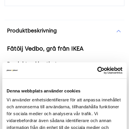
Produktinformation
Produktbeskrivning
Fåtölj Vedbo, grå från IKEA
Produkten i korthet
Färg och material: Klädsel i grått/mörkgrått
tyg, ben i björk.
Denna webbplats använder cookies
Mått Bredd: 73 cm, Djup: 65 cm, Höjd: 75 cm,
Sitthöjd: 44 cm.
Vi använder enhetsidentifierare för att anpassa innehållet 
Skick: 4/5
och annonserna till användarna, tillhandahålla funktioner 
för sociala medier och analysera vår trafik. Vi 
2 års garanti
vidarebefordrar även sådana identifierare och annan 
Mer fåtöljen
information från din enhet till de sociala medier och 