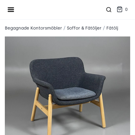
Öppna meny
place2place
0
/
/
Begagnade Kontorsmöbler
Soffor & Fåtöljer
Fåtölj