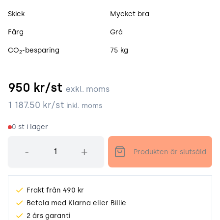
Skick
Mycket bra
Färg
Grå
CO
-besparing
75 kg
2
950
kr/st
exkl. moms
1 187.50
kr/st
inkl. moms
0
st i lager
Antal
-
+
Produkten är slutsåld
Frakt från 490 kr
Betala med Klarna eller Billie
2 års garanti