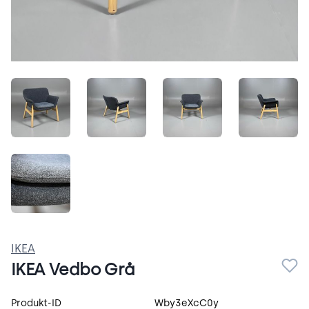
VLeDPxpF0oCm.jpeg
0tqEXxOE3_EX.jpeg
2BmPHsIkX3O2.jpeg
c7CP3G
VcOBiASlTYIe.jpeg
IKEA
IKEA Vedbo Grå
Produktspecifikation
Produkt-ID
Wby3eXcC0y