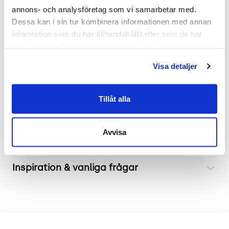
annons- och analysföretag som vi samarbetar med. 
Begagnad fåtölj från IKEA, modell Vedbo. Perfekt
Dessa kan i sin tur kombinera informationen med annan 
för både kontorsmiljöer och hemmets vardagsrum
information som du har tillhandahållit eller som de har 
tack vare dess bekväma djupa sits och höga
samlat in när du har använt deras tjänster.
ryggstöd. Lätt att placera som en del av
Visa detaljer
inredningen eller som funktionellt inslag i ett
läshörn eller mötesrum.
Tillåt alla
Frakt & leverans
Avvisa
Inspiration & vanliga frågar