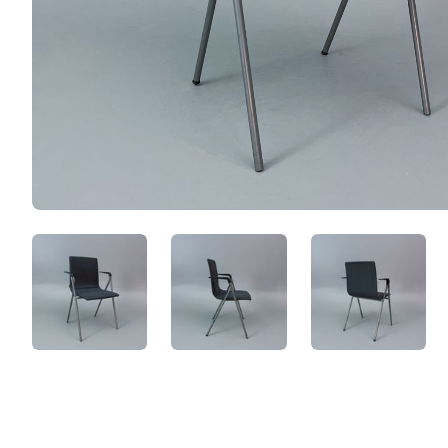
zKTVhYYr_QM1.jpeg
jhUZkmRfaaoo.jpeg
ZyTcqgDh