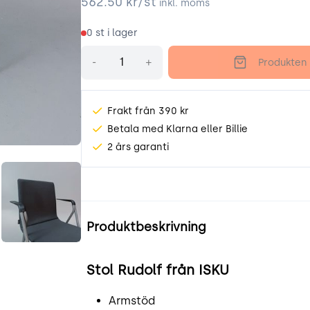
562.50
kr/st
inkl. moms
0
st i lager
Antal
-
+
Produkten 
Frakt från 390 kr
Betala med Klarna eller Billie
2 års garanti
w5uC.jpeg
I61lws1u6ron.jpeg
Produktinformation
Produktbeskrivning
Stol Rudolf från ISKU
Armstöd