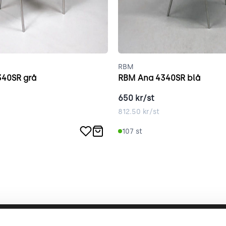
RBM
40SR grå
RBM Ana 4340SR blå
650
kr/st
812.50
kr/st
107
st