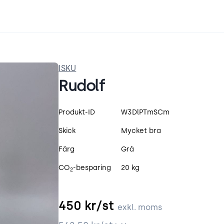
ISKU
Rudolf
Produktspecifikation
Produkt-ID
W3DlPTmSCm
Skick
Mycket bra
Färg
Grå
CO
-besparing
20 kg
2
450
kr/st
exkl. moms