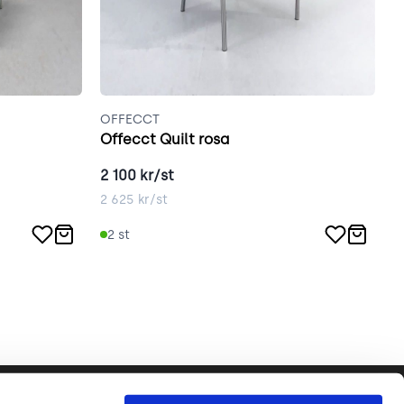
OFFECCT
V
Offecct Quilt rosa
V
2 100
kr/st
2
2 625
kr/st
3
2
st