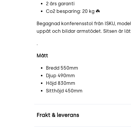
2 års garanti
Co2 besparing: 20 kg ☘️
Begagnad konferensstol från ISKU, modell 
uppåt och bildar armstödet. Sitsen är lätt
.
Mått
Bredd 550mm
Djup 490mm
Höjd 830mm
Sitthöjd 450mm
Frakt & leverans