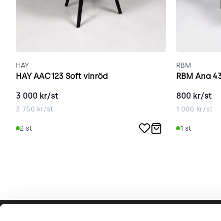
HAY
RBM
HAY AAC123 Soft vinröd
RBM Ana 43
3 000
kr/st
800
kr/st
3 750
kr/st
1 000
kr/st
2
st
1
st