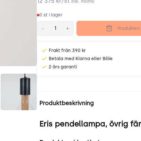
12 375
kr/st
inkl. moms
0
st i lager
Antal
-
+
Produkten 
Frakt från 390 kr
Betala med Klarna eller Billie
2 års garanti
AOYD.jpeg
6qToZVRAACzG.jpeg
Produktinformation
Produktbeskrivning
Eris pendellampa, övrig fä