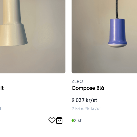
ZERO
it
Compose Blå
2 037
kr/st
t
2 546.25
kr/st
2
st