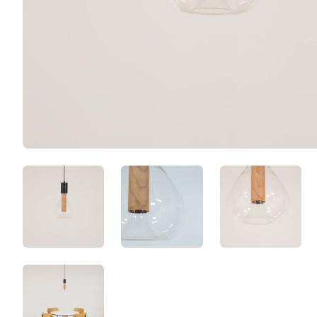
GYcGryxUWfCR.jpeg
K4cnBAiB6TBL.jpeg
WD7Xbb8z
cC5uAPxHaPT0.jpeg