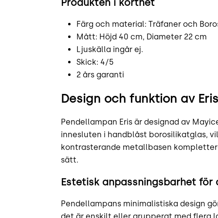
Produkten i korthet
Färg och material: Träfaner och Boros
Mått: Höjd 40 cm, Diameter 22 cm
Ljuskälla ingår ej.
Skick: 4/5
2 års garanti
Design och funktion av Er
Pendellampan Eris är designad av Mayice
innesluten i handblåst borosilikatglas, v
kontrasterande metallbasen kompletterar
sätt.
Estetisk anpassningsbarhet för 
Pendellampans minimalistiska design gör a
det är enskilt eller grupperat med flera 