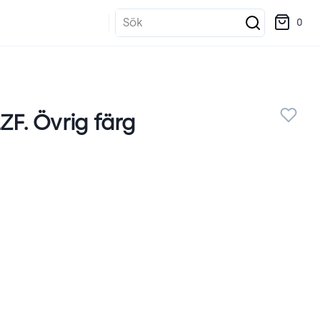
Sök
0
ZF. Övrig färg