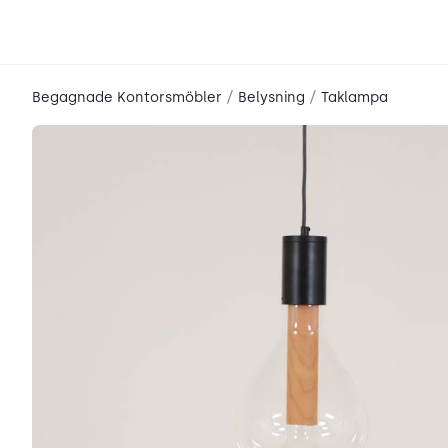
place2place
/
/
Begagnade Kontorsmöbler
Belysning
Taklampa