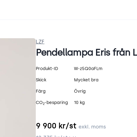
LZF
Pendellampa Eris från L
Produktspecifikation
Produkt-ID
W-z5Q0aFLm
Skick
Mycket bra
Färg
Övrig
CO
-besparing
10 kg
2
9 900
kr/st
exkl. moms