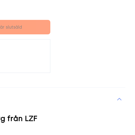
är slutsåld
rg från LZF