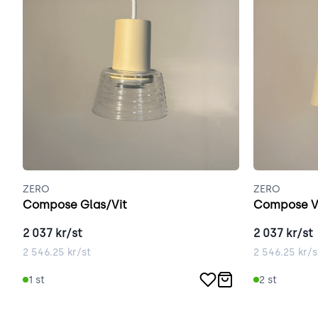
ZERO
ZERO
Compose Glas/Vit
Compose V
2 037
kr/st
2 037
kr/st
2 546.25
kr/st
2 546.25
kr/s
1
st
2
st