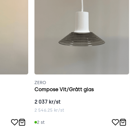
ZERO
Z
Compose Vit/Grått glas
C
2 037
kr/st
2
2 546.25
kr/st
2
2
st