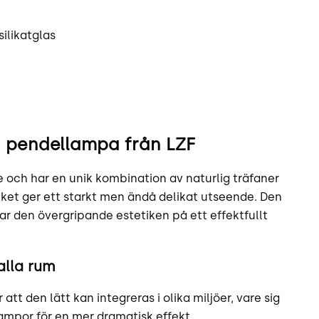
ilikatglas
is pendellampa från LZF
 och har en unik kombination av naturlig träfaner
ilket ger ett starkt men ändå delikat utseende. Den
 den övergripande estetiken på ett effektfullt
alla rum
tt den lätt kan integreras i olika miljöer, vare sig
lampor för en mer dramatisk effekt.