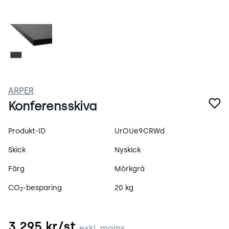
FYEnxrWlBbIj.webp
ARPER
Konferensskiva
Produktspecifikation
Produkt-ID
UrOUe9CRWd
Skick
Nyskick
Färg
Mörkgrå
CO
-besparing
20 kg
2
3 295
kr/st
exkl. moms