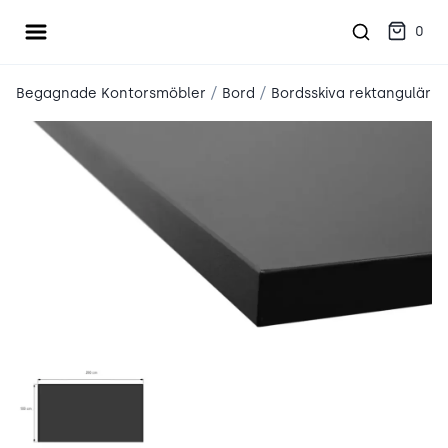
Öppna meny
place2place
0
/
/
Begagnade Kontorsmöbler
Bord
Bordsskiva rektangulär