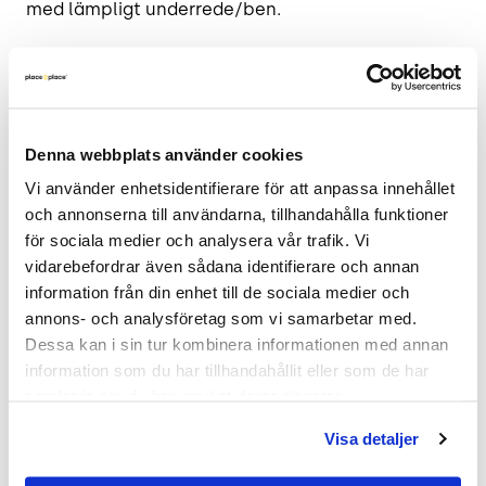
med lämpligt underrede/ben.
Höjd 2 cm x Bredd 200 cm x Djup 100 cm.
Nyskick
.
Denna webbplats använder cookies
Vi använder enhetsidentifierare för att anpassa innehållet 
Mötesrum – så här inreder du dem. Få tips i vår
och annonserna till användarna, tillhandahålla funktioner 
guide!
för sociala medier och analysera vår trafik. Vi 
>
Har du frågor om produkten? Kontakta
vidarebefordrar även sådana identifierare och annan 
information från din enhet till de sociala medier och 
kundservice via Chat eller 010 – 750 09 40
annons- och analysföretag som vi samarbetar med. 
Dessa kan i sin tur kombinera informationen med annan 
information som du har tillhandahållit eller som de har 
Frakt & leverans
samlat in när du har använt deras tjänster.
Visa detaljer
Inspiration & vanliga frågar