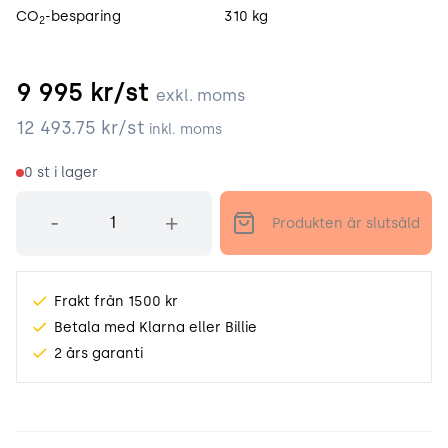
CO
-besparing
310 kg
2
9 995
kr/st
exkl. moms
12 493.75
kr/st
inkl. moms
0
st i lager
Antal
-
+
Produkten är slutsåld
Frakt från 1500 kr
Betala med Klarna eller Billie
2 års garanti
Produktinformation