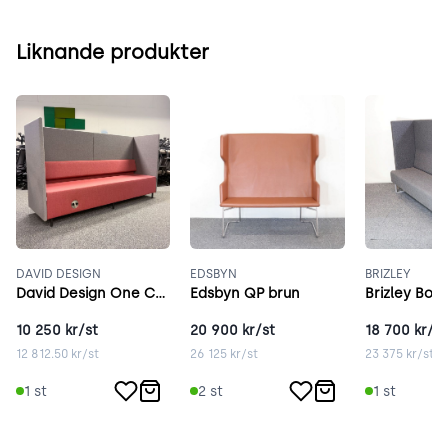
Liknande produkter
DAVID DESIGN
EDSBYN
BRIZLEY
David Design One Café rosa
Edsbyn QP brun
Brizley Box 
10 250
kr/st
20 900
kr/st
18 700
kr/st
12 812.50
kr/st
26 125
kr/st
23 375
kr/st
1
st
2
st
1
st