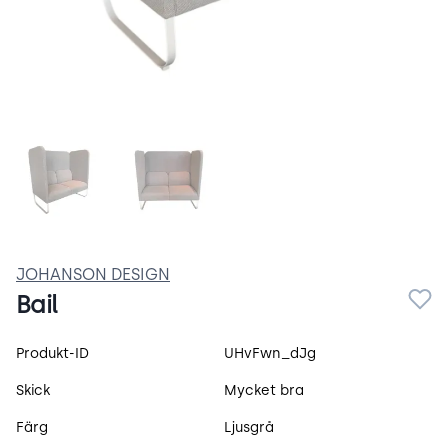
5QuQvG8RoC9m.webp
Bail.webp
JOHANSON DESIGN
Bail
Produktspecifikation
Produkt-ID
UHvFwn_dJg
Skick
Mycket bra
Färg
Ljusgrå