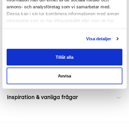
.
annons- och analysföretag som vi samarbetar med. 
Dessa kan i sin tur kombinera informationen med annan 
Mått
information som du har tillhandahållit eller som de har 
samlat in när du har använt deras tjänster.
Höjd 133 cm
Bredd 131 cm
Visa detaljer
Djup 72 cm
Sitthöjd 46 cm
Tillåt alla
Frakt & leverans
Avvisa
Inspiration & vanliga frågar