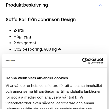
Produktbeskrivning
Soffa Bail från Johanson Design
2-sits
Hög rygg
2 års garanti
Co2 besparing: 400 kg ☘️
Enkel, flexibel och lättplacerad modulsoffa med
hög rygg. Perfekt i entréer, lounger, väntrum,
skolor samt kontor.
Denna webbplats använder cookies
Klädsel: Kvadrat Merit 023
Vi använder enhetsidentifierare för att anpassa innehållet 
och annonserna till användarna, tillhandahålla funktioner 
Underrede: RAL 9010
för sociala medier och analysera vår trafik. Vi 
Läs mer - tillverkarens produktsida.
vidarebefordrar även sådana identifierare och annan 
information från din enhet till de sociala medier och 