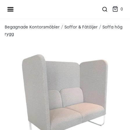
Öppna meny
place2place
0
/
/
Begagnade Kontorsmöbler
Soffor & Fåtöljer
Soffa hög
rygg