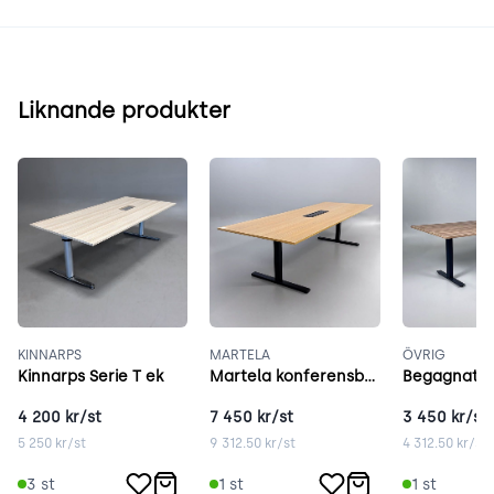
Liknande produkter
KINNARPS
MARTELA
ÖVRIG
Kinnarps Serie T ek
Martela konferensbord 280x100 cm ek
4 200
kr/st
7 450
kr/st
3 450
kr/st
5 250
kr/st
9 312.50
kr/st
4 312.50
kr/st
3
st
1
st
1
st