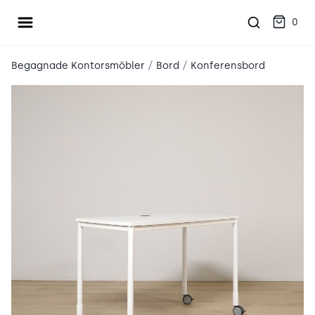
Öppna meny
place2place
0
/
/
Begagnade Kontorsmöbler
Bord
Konferensbord