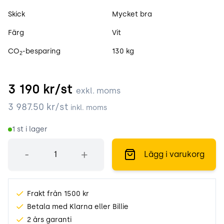
Skick
Mycket bra
Färg
Vit
CO
-besparing
130 kg
2
3 190
kr/st
exkl. moms
3 987.50
kr/st
inkl. moms
1
st i lager
Antal
-
+
Lägg i varukorg
Frakt från 1500 kr
Betala med Klarna eller Billie
2 års garanti