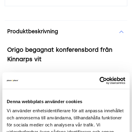
Produktinformation
Produktbeskrivning
Origo begagnat konferensbord från
Kinnarps vit
Produkten i korthet
Färg: Vit
Mått: Längd: 120 cm, Bredd: 60 cm, Höjd: 82
Denna webbplats använder cookies
cm
Vi använder enhetsidentifierare för att anpassa innehållet 
Skick: 4/5
och annonserna till användarna, tillhandahålla funktioner 
2 års garanti
för sociala medier och analysera vår trafik. Vi 
vidarebefordrar även sådana identifierare och annan 