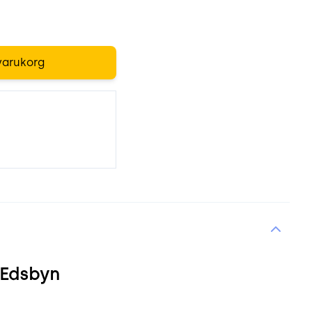
varukorg
n Edsbyn