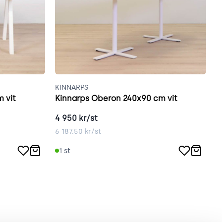
KINNARPS
E
 vit
Kinnarps Oberon 240x90 cm vit
E
4 950
kr/st
6
6 187.50
kr/st
8
1
st