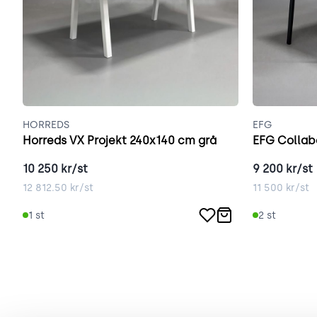
HORREDS
EFG
Horreds VX Projekt 240x140 cm grå
EFG Collabo
10 250
kr/st
9 200
kr/st
12 812.50
kr/st
11 500
kr/st
1
st
2
st