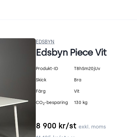
EDSBYN
Edsbyn Piece Vit
Produktspecifikation
Produkt-ID
T8hSm20jUv
Skick
Bra
Färg
Vit
CO
-besparing
130 kg
2
8 900
kr/st
exkl. moms