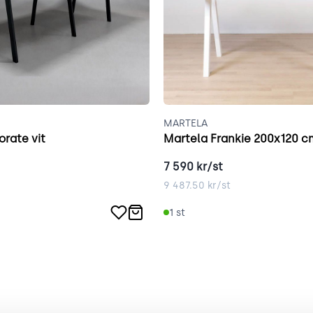
MARTELA
rate vit
Martela Frankie 200x120 cm
7 590
kr/st
9 487.50
kr/st
1
st