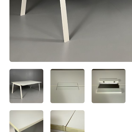
ihLuNwRbhgGP.jpeg
UQartZOjKB1g.jpeg
7zHnfEofK
hKBrpMPSWdHh.jpeg
7DK2xhXVJm-z.jpeg