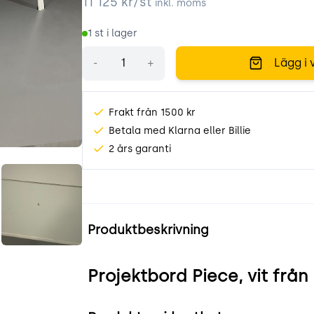
11 125
kr/st
inkl. moms
1
st i lager
Antal
-
+
Lägg i 
Frakt från 1500 kr
Betala med Klarna eller Billie
2 års garanti
c0q.jpeg
XAE85szVl4cl.jpeg
Produktinformation
Produktbeskrivning
Projektbord Piece, vit frå