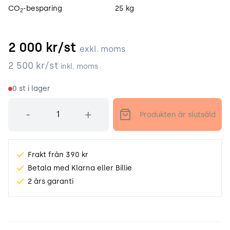
CO
-besparing
25 kg
2
2 000
kr/st
exkl. moms
2 500
kr/st
inkl. moms
0
st i lager
Antal
-
+
Produkten är slutsåld
Frakt från 390 kr
Betala med Klarna eller Billie
2 års garanti
Produktinformation