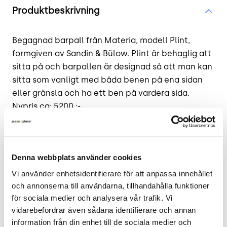
Produktbeskrivning
Begagnad barpall från Materia, modell Plint,
formgiven av Sandin
&
Bülow. Plint är behaglig att
sitta på och barpallen är designad så att man kan
sitta som vanligt med båda benen på ena sidan
eller gränsla och ha ett ben på vardera sida.
Nypris ca: 5200 :-
Bredd 630mm
Djup 390mm
Denna webbplats använder cookies
Sitthöjd 600mm
Vi använder enhetsidentifierare för att anpassa innehållet 
och annonserna till användarna, tillhandahålla funktioner 
.
för sociala medier och analysera vår trafik. Vi 
vidarebefordrar även sådana identifierare och annan 
Se länk - tillverkarens hemsida
information från din enhet till de sociala medier och 
https://materia.se/product/plint/