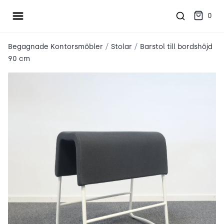
Öppna meny
place2place
0
/
/
Begagnade Kontorsmöbler
Stolar
Barstol till bordshöjd
90 cm