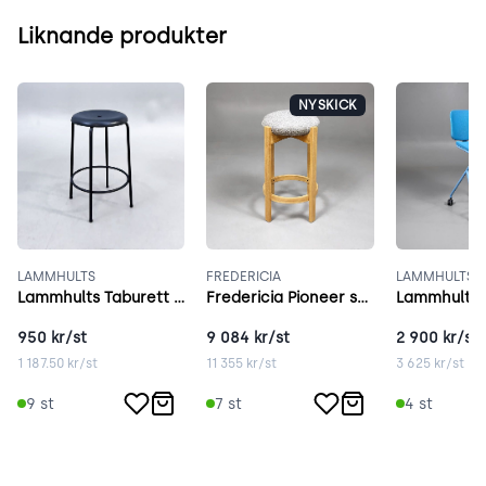
Liknande produkter
NYSKICK
LAMMHULTS
FREDERICIA
LAMMHULTS
Lammhults Taburett svart
Fredericia Pioneer stool grå
950
kr/st
9 084
kr/st
2 900
kr/st
1 187.50
kr/st
11 355
kr/st
3 625
kr/st
9
st
7
st
4
st