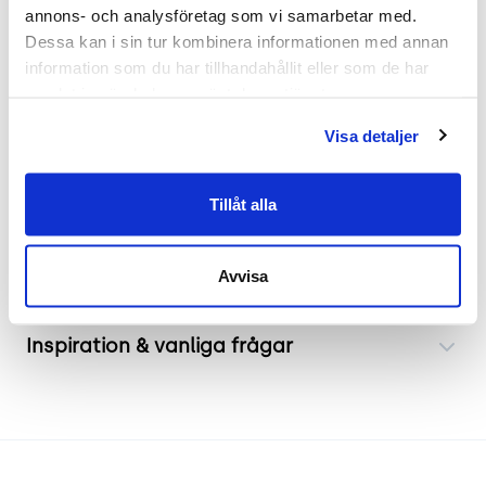
annons- och analysföretag som vi samarbetar med. 
Dessa kan i sin tur kombinera informationen med annan 
.
information som du har tillhandahållit eller som de har 
Hur möblerar man lunchrummet? Inred med
samlat in när du har använt deras tjänster.
återbrukad inredning – tips
här
!
>
Har du frågor om
Visa detaljer
produkten? Kontakta kundservice via Chat eller
010 – 750 09 40
Tillåt alla
Frakt & leverans
Avvisa
Inspiration & vanliga frågar