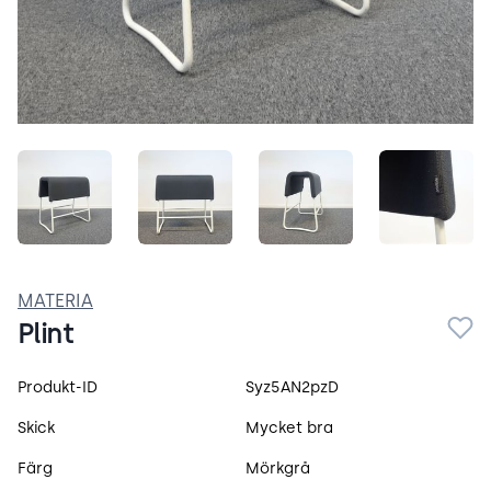
BM98cjHBmO5X.jpeg
XuTj55LwGbTO.jpeg
vqVlvjtzYfT-.jpeg
epYTzk
MATERIA
Plint
Produktspecifikation
Produkt-ID
Syz5AN2pzD
Skick
Mycket bra
Färg
Mörkgrå