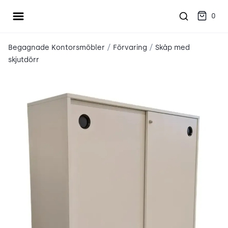
Öppna meny
place2place
0
/
/
Begagnade Kontorsmöbler
Förvaring
Skåp med
skjutdörr