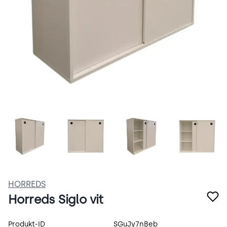
63BQdoLv0vo6.webp
Siglo-2.webp
Siglo.webp
Siglo-
HORREDS
Horreds Siglo vit
Produktspecifikation
Produkt-ID
SGuJy7nBeb