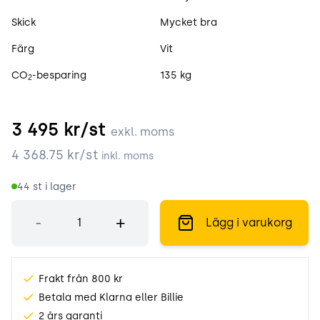
Skick
Mycket bra
Färg
Vit
CO
-besparing
135 kg
2
3 495
kr/st
exkl. moms
4 368.75
kr/st
inkl. moms
44
st i lager
Antal
-
+
Lägg i varukorg
Frakt från 800 kr
Betala med Klarna eller Billie
2 års garanti