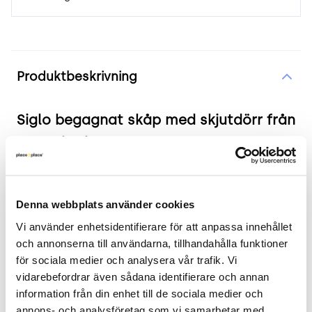
Produktinformation
Produktbeskrivning
Siglo begagnat skåp med skjutdörr från
Horreds vit
Produkten i korthet
Denna webbplats använder cookies
Färg och material: Vit med svarta detaljer
Vi använder enhetsidentifierare för att anpassa innehållet 
Mått: Höjd 111 cm x Bredd 120 cm x Djup 43 cm
och annonserna till användarna, tillhandahålla funktioner 
Skick: 4/5
för sociala medier och analysera vår trafik. Vi 
2 års garanti
vidarebefordrar även sådana identifierare och annan 
information från din enhet till de sociala medier och 
Mer om Siglo
annons- och analysföretag som vi samarbetar med. 