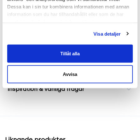
Siglo förvaring med låsbara skjutdörrar, designat
Dessa kan i sin tur kombinera informationen med annan 
information som du har tillhandahållit eller som de har 
av Henrik Schulz, är en del av en modulär serie
samlat in när du har använt deras tjänster.
som erbjuder flexibla lösningar för dynamiska
kontorsmiljöer. Perfekt för att upprätthålla en
Visa detaljer
organiserad arbetsplats. Märkt med Möbelfakta.
Tillåt alla
Frakt & leverans
Avvisa
Inspiration & vanliga frågar
Liknande produkter