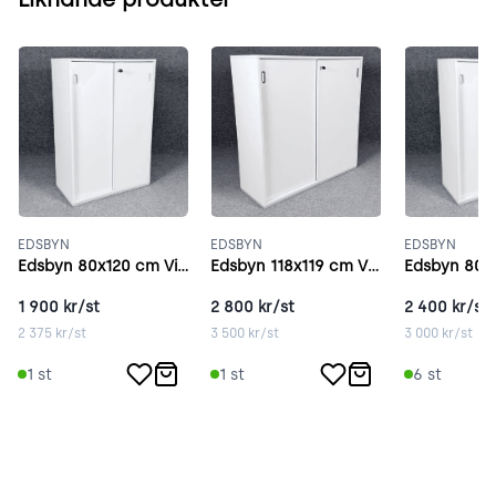
EDSBYN
EDSBYN
EDSBYN
Edsbyn 80x120 cm Vitt
Edsbyn 118x119 cm Vitt
Edsbyn 80x
1 900
kr/st
2 800
kr/st
2 400
kr/st
2 375
kr/st
3 500
kr/st
3 000
kr/st
1
st
1
st
6
st