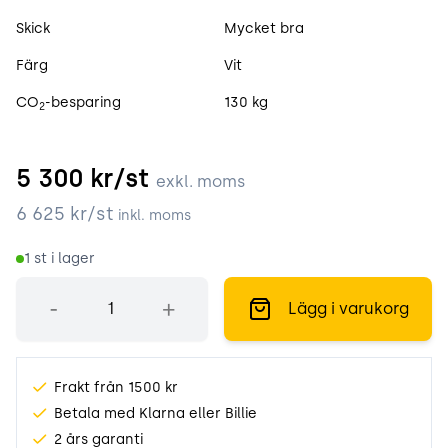
Skick
Mycket bra
Färg
Vit
CO
-besparing
130 kg
2
5 300
kr/st
exkl. moms
6 625
kr/st
inkl. moms
1
st i lager
Antal
-
+
Lägg i varukorg
Frakt från 1500 kr
Betala med Klarna eller Billie
2 års garanti