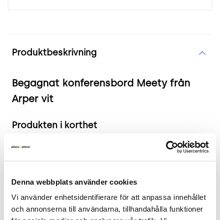
Produktinformation
Produktbeskrivning
Begagnat konferensbord Meety från
Arper vit
Produkten i korthet
Färg och material: Vit bordsskiva med svarta
ben
Mått: Bredd 159 cm, Djup 79 cm, Höjd 74 cm
Denna webbplats använder cookies
Skick: 4/5
Vi använder enhetsidentifierare för att anpassa innehållet 
2 års garanti
och annonserna till användarna, tillhandahålla funktioner 