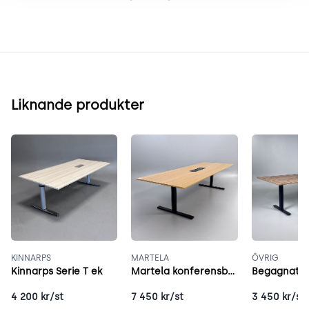
Liknande produkter
KINNARPS
MARTELA
ÖVRIG
Kinnarps Serie T ek
Martela konferensbord 280x100 cm ek
4 200
kr/st
7 450
kr/st
3 450
kr/st