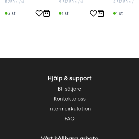
5 250
kr/st
9 312.50
kr/st
4 312.50
kr/st
3
st
1
st
1
st
Hjälp & support
Bli säljare
Kontakta oss
Intern cirkulation
FAQ