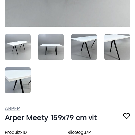
hOSZMBQsiAwD.jpeg
MYMy6zVDrF5p.jpeg
c1VwGYotoLWU.jpeg
HW103R
RGs798PvVwnE.jpeg
ARPER
Arper Meety 159x79 cm vit
Produktspecifikation
Produkt-ID
RiioGogu7P