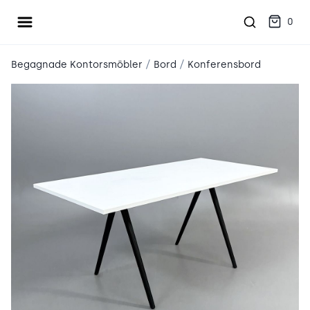
Öppna meny
place2place
0
/
/
Begagnade Kontorsmöbler
Bord
Konferensbord