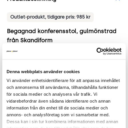
Outlet-produkt, tidigare pris: 985 kr
Begagnad konferensstol, gulmönstrad
från Skandiform
Produkten i korthet
Färg och material: Prickigt gult tyg
Mått: Höjd 80 cm x Bredd 44 cm x Djup 54 cm.
Denna webbplats använder cookies
Sitthöjd: 46 cm.
Vi använder enhetsidentifierare för att anpassa innehållet 
Skick: 4/5
och annonserna till användarna, tillhandahålla funktioner 
2 års garanti
för sociala medier och analysera vår trafik. Vi 
vidarebefordrar även sådana identifierare och annan 
Mer om produkten
information från din enhet till de sociala medier och 
annons- och analysföretag som vi samarbetar med. 
Denna stapelbara konferensstol från Skandiform
Dessa kan i sin tur kombinera informationen med annan 
kombinerar funktionalitet med ett tyg i prickig gul