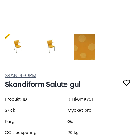
RH1k8mK75F.png
iwdOH8WZ-j48.webp
Salutegul-2.webp
SKANDIFORM
Skandiform Salute gul
Produktspecifikation
Produkt-ID
RH1k8mK75F
Skick
Mycket bra
Färg
Gul
CO
-besparing
20 kg
2