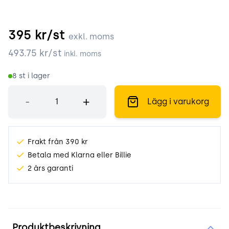
395
kr/st
exkl. moms
493.75
kr/st
inkl. moms
8
st i lager
Antal
-
+
Lägg i varukorg
Frakt från 390 kr
Betala med Klarna eller Billie
2 års garanti
Produktinformation
Produktbeskrivning