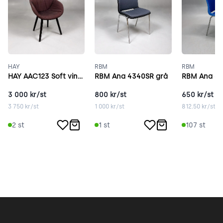
HAY
RBM
RBM
HAY AAC123 Soft vinröd
RBM Ana 4340SR grå
RBM Ana 43
3 000
kr/st
800
kr/st
650
kr/st
3 750
kr/st
1 000
kr/st
812.50
kr/st
2
st
1
st
107
st