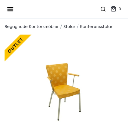
Öppna meny
place2place
0
/
/
Begagnade Kontorsmöbler
Stolar
Konferensstolar