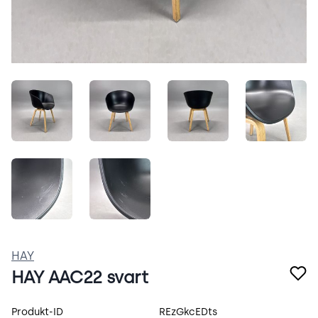
WMfwkRZ0nKIX.jpeg
LFUS48a32W_r.jpeg
ciEWhK1K6s7c.jpeg
ubSmZ
hKLnuSXpsUR0.jpeg
BLC0HbN54lFP.jpeg
HAY
HAY AAC22 svart
Produktspecifikation
Produkt-ID
REzGkcEDts