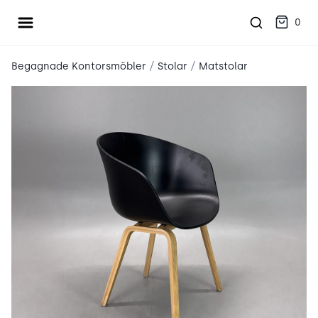
Öppna meny
place2place
0
/
/
Begagnade Kontorsmöbler
Stolar
Matstolar