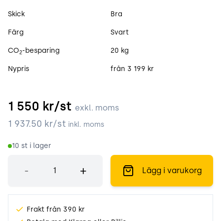
Skick
Bra
Färg
Svart
CO
-besparing
20 kg
2
Nypris
från 3 199 kr
1 550
kr/st
exkl. moms
1 937.50
kr/st
inkl. moms
10
st i lager
Antal
-
+
Lägg i varukorg
Frakt från 390 kr