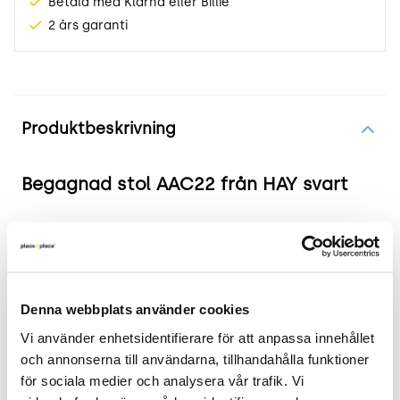
Betala med Klarna eller Billie
2 års garanti
Produktinformation
Produktbeskrivning
Begagnad stol AAC22 från HAY svart
Produkten i korthet
Färg och material: Svart plastskal med ben i
ek
Denna webbplats använder cookies
Mått: Bredd 59 cm, Djup 52 cm, Höjd 79 cm,
Vi använder enhetsidentifierare för att anpassa innehållet 
Sitthöjd 46 cm
och annonserna till användarna, tillhandahålla funktioner 
Skick: 3/5 Repor förekommer
för sociala medier och analysera vår trafik. Vi 
2 års garanti