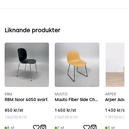
Liknande produkter
RBM
MUUTO
ARPER
RBM Noor 6050 svart
Muuto Fiber Side Chair brun
Arper Aava 
850
kr/st
1 650
kr/st
1 430
kr/st
1 062.50
kr/st
2 062.50
kr/st
1 787.50
kr/st
8
st
2
st
3
st