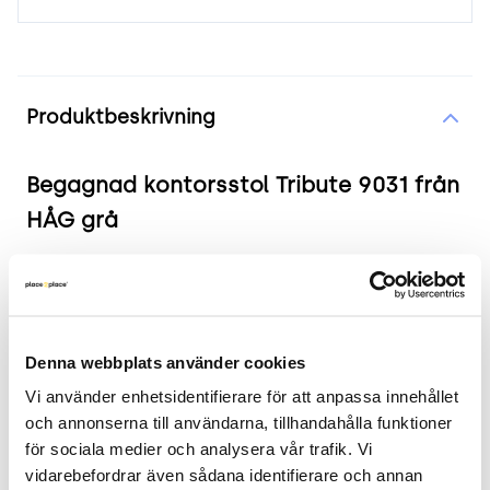
Produktinformation
Produktbeskrivning
Begagnad kontorsstol Tribute 9031 från
HÅG grå
Produkten i korthet
Färg och material: Grått tyg
Mått: Sitthöjd: 44-59 cm, Rygghöjd: 70 cm,
Denna webbplats använder cookies
Ryggbredd: 44 cm, Sitsbredd: 50 cm, Sittdjup:
Vi använder enhetsidentifierare för att anpassa innehållet 
48 cm
och annonserna till användarna, tillhandahålla funktioner 
Skick: 4/5
för sociala medier och analysera vår trafik. Vi 
2 års garanti
vidarebefordrar även sådana identifierare och annan 