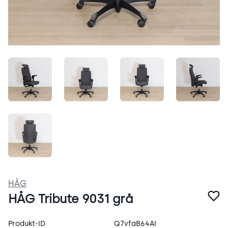
3oTD8HNSD-Hf.jpeg
9_-keisDIuCM.jpeg
1jXALjvSSKTO.jpeg
sAcIxz3
g_SHdFq9dD6d.jpeg
HÅG
HÅG Tribute 9031 grå
Produktspecifikation
Produkt-ID
Q7vfaB64AI