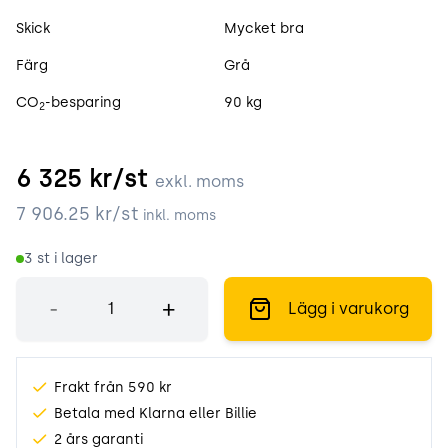
Skick
Mycket bra
Färg
Grå
CO
-besparing
90 kg
2
6 325
kr/st
exkl. moms
7 906.25
kr/st
inkl. moms
3
st i lager
Antal
-
+
Lägg i varukorg
Frakt från 590 kr
Betala med Klarna eller Billie
2 års garanti