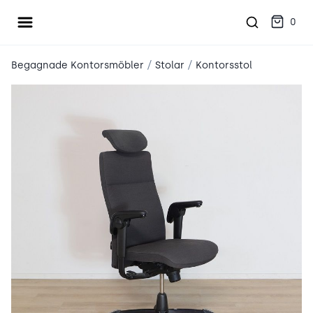
Öppna meny
place2place
0
/
/
Begagnade Kontorsmöbler
Stolar
Kontorsstol