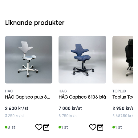
Liknande produkter
HÅG
HÅG
TOPLUX
HÅG Capisco puls 8010 grå
HÅG Capisco 8106 blå
Toplux Team
2 600
kr/st
7 000
kr/st
2 950
kr/st
3 250
kr/st
8 750
kr/st
3 687.50
kr/st
8
st
1
st
1
st