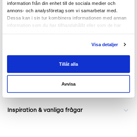
information från din enhet till de sociala medier och 
Mer om Tribute 9031
annons- och analysföretag som vi samarbetar med. 
Dessa kan i sin tur kombinera informationen med annan 
HÅG Tribute 9031 är en ergonomisk kontorsstol
information som du har tillhandahållit eller som de har 
utvecklad för att ge optimalt stöd och komfort
samlat in när du har använt deras tjänster.
under arbetsdagen. Kontorsstolen inkluderar
Visa detaljer
justerbart svankstöd och huvudstöd samt flera
justeringsmöjligheter som sitshöjd och
gungmotstånd.
Tillåt alla
Avvisa
Frakt & leverans
Inspiration & vanliga frågar