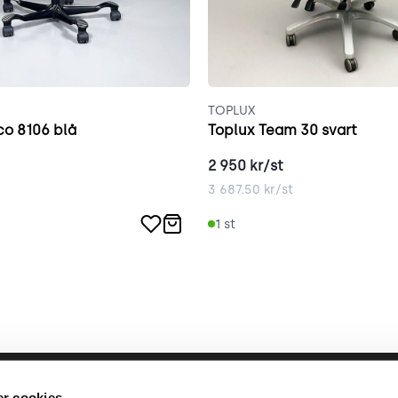
TOPLUX
o 8106 blå
Toplux Team 30 svart
2 950
kr/st
3 687.50
kr/st
1
st
llbara arbete
place2place
Annat
r cookies