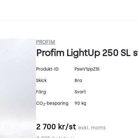
PROFIM
Profim LightUp 250 SL s
Produktspecifikation
Produkt-ID
PswV1ppZSl
Skick
Bra
Färg
Svart
CO
-besparing
90 kg
2
2 700
kr/st
exkl. moms