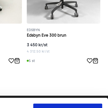
EDSBYN
E
Edsbyn Eve 300 brun
E
3 450
kr/st
3
4 312.50
kr/st
3
5
st
Följ oss gärna!