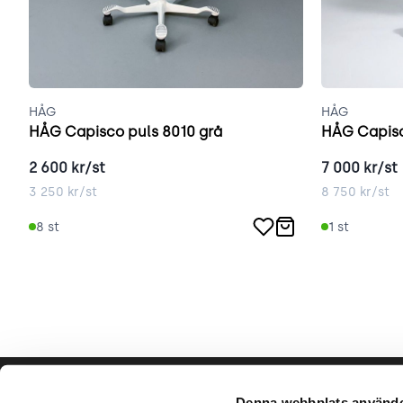
HÅG
HÅG
HÅG Capisco puls 8010 grå
HÅG Capisc
2 600
kr/st
7 000
kr/st
3 250
kr/st
8 750
kr/st
8
st
1
st
Hjälp & support
Vårt hå
Denna webbplats använde