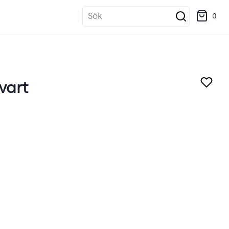
Sök
0
vart