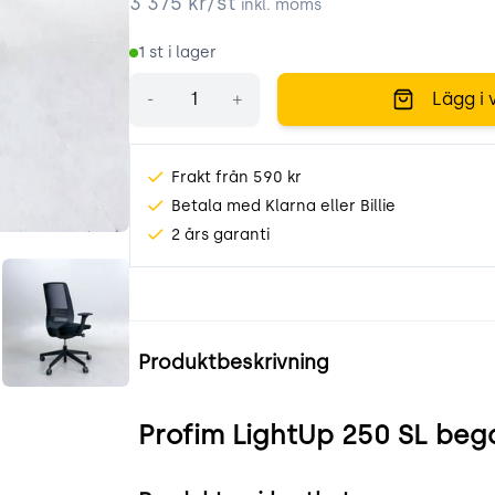
3 375
kr/st
inkl. moms
1
st i lager
Antal
-
+
Lägg i 
Frakt från 590 kr
Betala med Klarna eller Billie
2 års garanti
a_JI.jpeg
dax8lv3AFMQG.jpeg
Produktinformation
Produktbeskrivning
Profim LightUp 250 SL beg