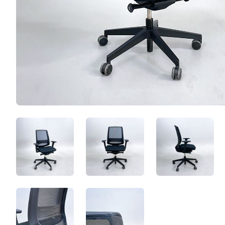
_p3q66eO9p8t.jpeg
YXYiwGCzOX0j.jpeg
8wNEngFG
3NwRCvGcOG64.jpeg
l_aiACF5Bdks.jpeg