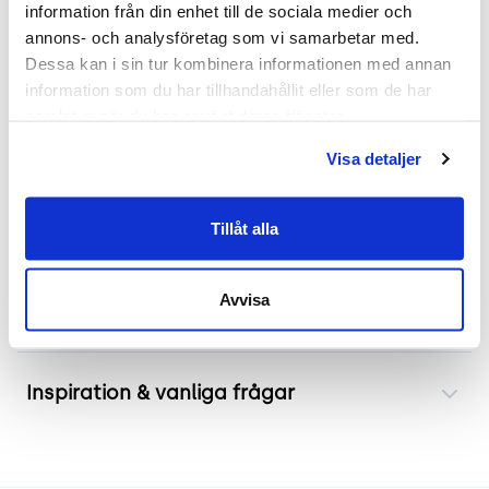
information från din enhet till de sociala medier och 
annons- och analysföretag som vi samarbetar med. 
.
Dessa kan i sin tur kombinera informationen med annan 
Mått
information som du har tillhandahållit eller som de har 
samlat in när du har använt deras tjänster.
Höjd 100 cm
Visa detaljer
Bredd 70 cm
Djup 70 cm
Sitthöjd 44-60 cm.
Tillåt alla
Avvisa
Frakt & leverans
Inspiration & vanliga frågar