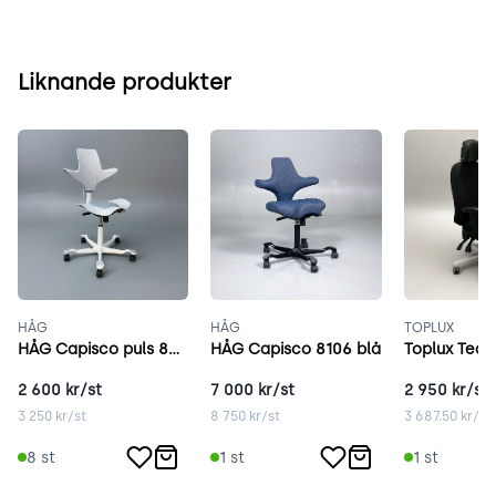
Liknande produkter
HÅG
HÅG
TOPLUX
HÅG Capisco puls 8010 grå
HÅG Capisco 8106 blå
Toplux Team
2 600
kr/st
7 000
kr/st
2 950
kr/st
3 250
kr/st
8 750
kr/st
3 687.50
kr/st
8
st
1
st
1
st