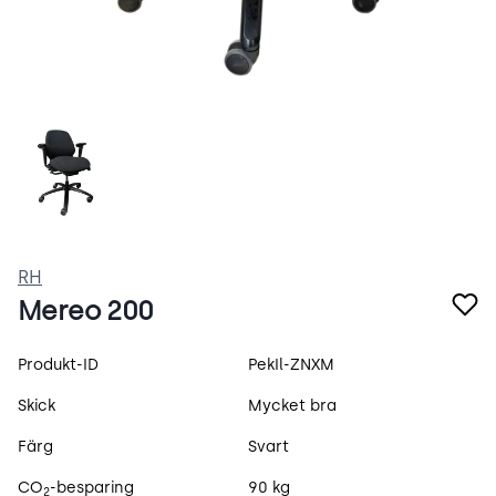
IaaveZxfArKN.webp
RH
Mereo 200
Produktspecifikation
Produkt-ID
PekIl-ZNXM
Skick
Mycket bra
Färg
Svart
CO
-besparing
90 kg
2