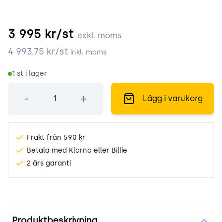
3 995
kr/st
exkl. moms
4 993.75
kr/st
inkl. moms
1
st i lager
Antal
-
+
Lägg i varukorg
Frakt från 590 kr
Betala med Klarna eller Billie
2 års garanti
Produktinformation
Produktbeskrivning