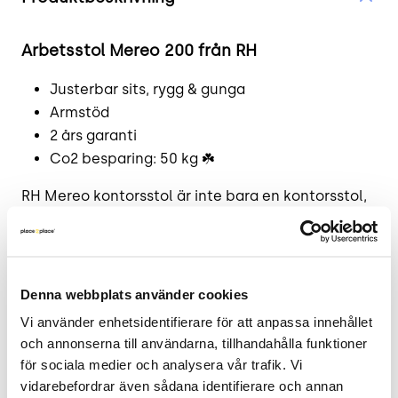
Arbetsstol Mereo 200 från RH
Justerbar sits, rygg
&
gunga
Armstöd
2 års garanti
Co2 besparing: 50 kg ☘️
RH Mereo kontorsstol är inte bara en kontorsstol,
utan också ett arbetsredskap och ett
affärsverktyg. RH Mereo är utformad med syftet
att förbättra både din och hela arbetsplatsens
arbetsprestanda. Den är lätt att anpassa efter
Denna webbplats använder cookies
alla personer, oavsett kroppsform. Det gör att
Vi använder enhetsidentifierare för att anpassa innehållet 
stolen blir en helt personlig stol som passar i
och annonserna till användarna, tillhandahålla funktioner 
kontorslandskapet.
för sociala medier och analysera vår trafik. Vi 
vidarebefordrar även sådana identifierare och annan 
Läs mer - tillverkarens produktsida.