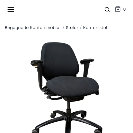
Öppna meny
place2place
0
/
/
Begagnade Kontorsmöbler
Stolar
Kontorsstol