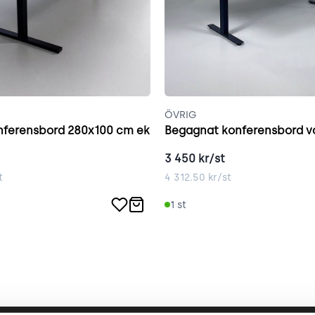
ÖVRIG
nferensbord 280x100 cm ek
Begagnat konferensbord v
3 450
kr/st
t
4 312.50
kr/st
1
st