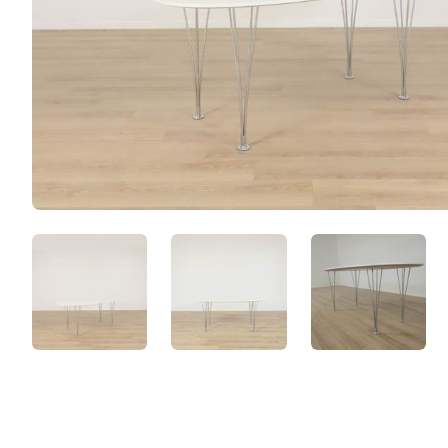
ITYv1F25Wj8v.jpeg
lMxvjzqqEYHO.jpeg
P4eYW194