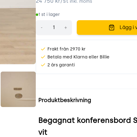
24 750
kr/st
inkl. moms
1
st i lager
Antal
-
+
Lägg i 
Frakt från 2970 kr
Betala med Klarna eller Billie
2 års garanti
q_ld.jpeg
8lkRd6JaggNn.jpeg
Produktinformation
Produktbeskrivning
Begagnat konferensbord S
vit