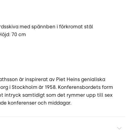
ordsskiva med spännben i förkromat stål
Höjd: 70 cm
hsson är inspirerat av Piet Heins genialiska
 torg i Stockholm år 1958. Konferensbordets form
 intryck samtidigt som det rymmer upp till sex
både konferenser och middagar.