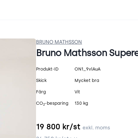
BRUNO MATHSSON
Bruno Mathsson Superel
Produktspecifikation
Produkt-ID
ON1_9vlAuA
Skick
Mycket bra
Färg
Vit
CO
-besparing
130 kg
2
19 800
kr/st
exkl. moms