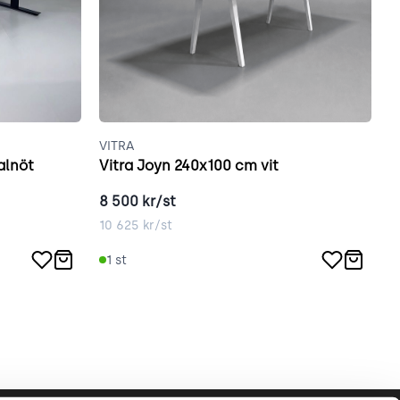
VITRA
Ö
alnöt
Vitra Joyn 240x100 cm vit
8 500
kr/st
8
10 625
kr/st
1
1
st