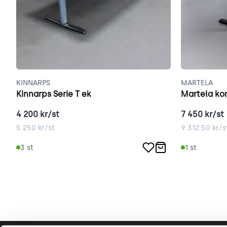
KINNARPS
MARTELA
Kinnarps Serie T ek
Martela ko
4 200
kr/st
7 450
kr/st
5 250
kr/st
9 312.50
kr/s
3
st
1
st