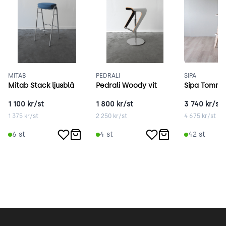
MITAB
PEDRALI
SIPA
Mitab Stack ljusblå
Pedrali Woody vit
Sipa Tommy
1 100
kr/st
1 800
kr/st
3 740
kr/st
1 375
kr/st
2 250
kr/st
4 675
kr/st
6
st
4
st
42
st