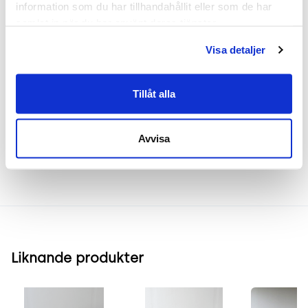
cirka 105 cm. Den robusta konstruktionen
information som du har tillhandahållit eller som de har 
säkerställer lång hållbarhet samtidigt som den
samlat in när du har använt deras tjänster.
stilrena designen ger ett lyft till varje rum.
Visa detaljer
Frakt & leverans
Tillåt alla
Avvisa
Inspiration & vanliga frågar
Liknande produkter