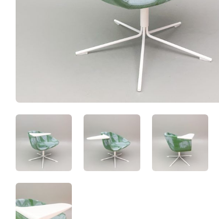
G6zCBkcYsGEA.jpeg
d2h75eZaCpCu.jpeg
lEbI_eg-t1
v0O5_E2cYmzf.jpeg