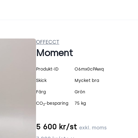
OFFECCT
Moment
Produktspecifikation
Produkt-ID
O6mx0cPAwq
Skick
Mycket bra
Färg
Grön
CO
-besparing
75 kg
2
5 600
kr/st
exkl. moms