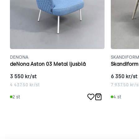
DENONA
SKANDIFOR
deNona Aston 03 Metal ljusblå
Skandiform
3 550
kr/st
6 350
kr/st
4 437.50
kr/st
7 937.50
kr/s
2
st
4
st