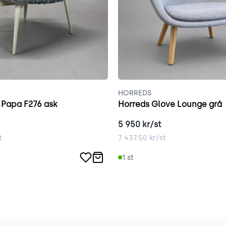
M
HORREDS
 Papa F276 ask
Horreds Glove Lounge grå
5 950
kr/st
t
7 437.50
kr/st
1
st