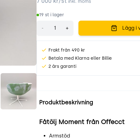
7 000
kr/st
inkl. moms
19
st i lager
Antal
-
+
Lägg i 
Frakt från 490 kr
Betala med Klarna eller Billie
2 års garanti
tF.jpeg
YUA1ax6hcTEM.jpeg
Produktinformation
Produktbeskrivning
Fåtölj Moment från Offecct
Armstöd