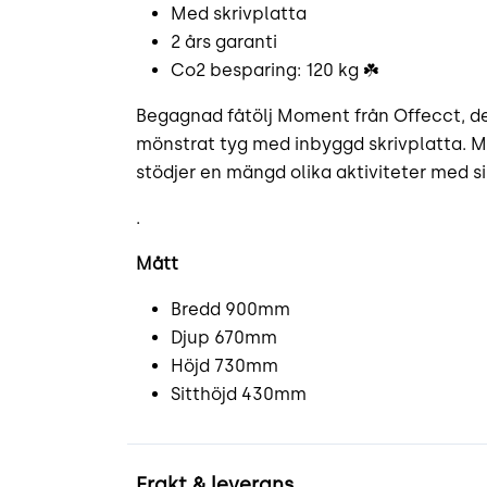
Med skrivplatta
2 års garanti
Co2 besparing: 120 kg ☘️
Begagnad fåtölj Moment från Offecct, desig
mönstrat tyg med inbyggd skrivplatta. 
stödjer en mängd olika aktiviteter med sin
.
Mått
Bredd 900mm
Djup 670mm
Höjd 730mm
Sitthöjd 430mm
Frakt & leverans