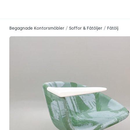
place2place
/
/
Begagnade Kontorsmöbler
Soffor & Fåtöljer
Fåtölj