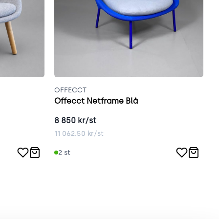
OFFECCT
F
Offecct Netframe Blå
F
8 850
kr/st
6
11 062.50
kr/st
8
2
st