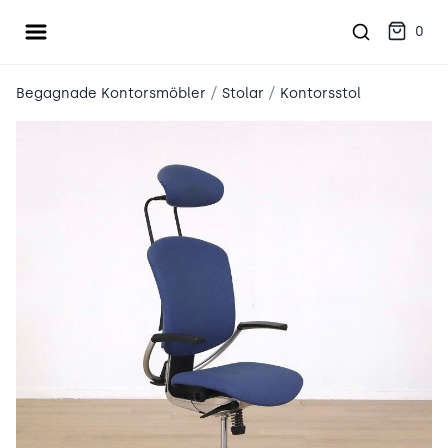
Öppna meny
place2place
0
/
/
Begagnade Kontorsmöbler
Stolar
Kontorsstol