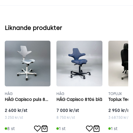
Liknande produkter
HÅG
HÅG
TOPLUX
HÅG Capisco puls 8010 grå
HÅG Capisco 8106 blå
Toplux Team
2 600
kr/st
7 000
kr/st
2 950
kr/st
3 250
kr/st
8 750
kr/st
3 687.50
kr/st
8
st
1
st
1
st