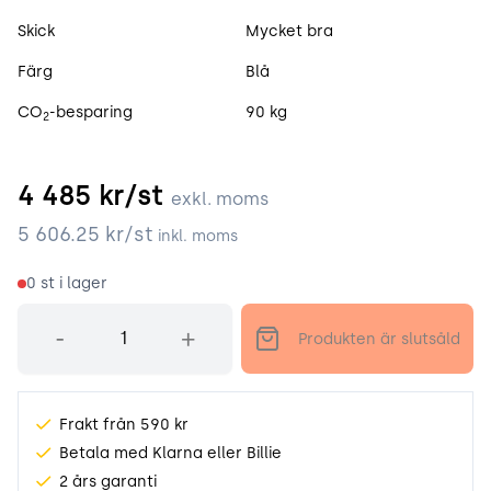
Skick
Mycket bra
Färg
Blå
CO
-besparing
90 kg
2
4 485
kr/st
exkl. moms
5 606.25
kr/st
inkl. moms
0
st i lager
Antal
-
+
Produkten är slutsåld
Frakt från 590 kr
Betala med Klarna eller Billie
2 års garanti