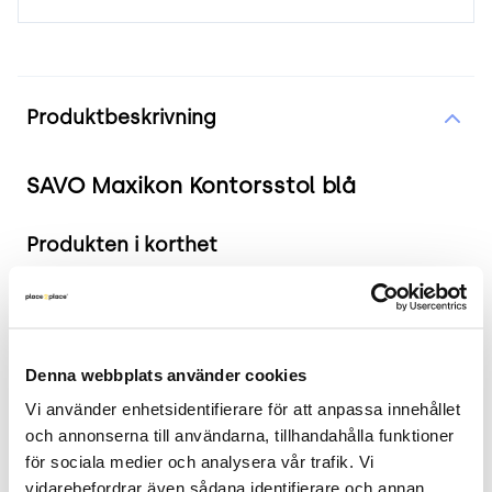
Produktinformation
Produktbeskrivning
SAVO Maxikon Kontorsstol blå
Produkten i korthet
Färg och material: Blå
Mått: Sitthöjd: 40-54 cm, Sittdjup: 45 cm,
Sittbredd: 45 cm, Höjd: 95-109 cm.
Denna webbplats använder cookies
Skick: 4/5
2 års garanti
Vi använder enhetsidentifierare för att anpassa innehållet 
och annonserna till användarna, tillhandahålla funktioner 
Mer om produkten
för sociala medier och analysera vår trafik. Vi 
vidarebefordrar även sådana identifierare och annan 