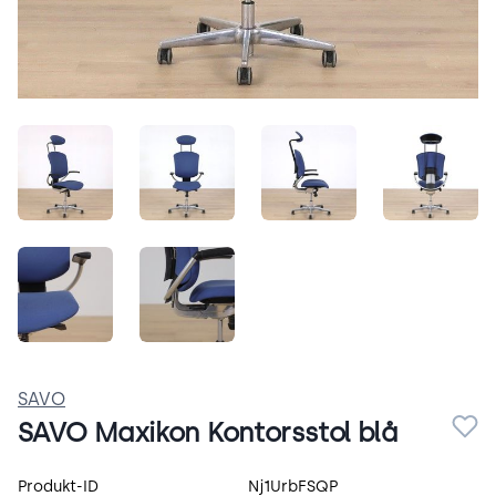
2LlGWzdiQJJ_.jpeg
Gl5rkUdJ4a7v.jpeg
pLDMDevXp4UN.jpeg
lXuufsf
6pv_z-vm-4O_.jpeg
pKtVJnk40txP.jpeg
SAVO
SAVO Maxikon Kontorsstol blå
Produktspecifikation
Produkt-ID
Nj1UrbFSQP