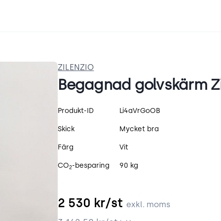
ZILENZIO
Begagnad golvskärm Zil
Produktspecifikation
Produkt-ID
Li4aVrGoOB
Skick
Mycket bra
Färg
Vit
CO
-besparing
90 kg
2
2 530
kr/st
exkl. moms