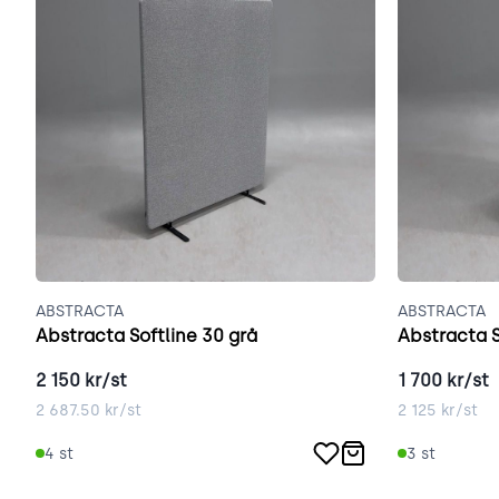
ABSTRACTA
ABSTRACTA
Abstracta Softline 30 grå
Abstracta S
2 150
kr/st
1 700
kr/st
2 687.50
kr/st
2 125
kr/st
4
st
3
st