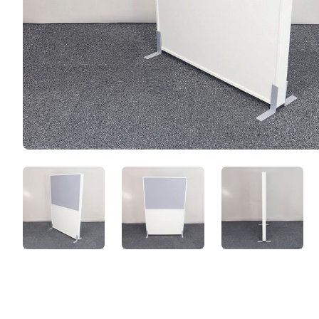
hrogn3BKfQVn.jpeg
YB8j_4T_pHIL.jpeg
g19j3e5TL