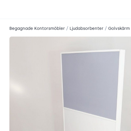
place2place
/
/
Begagnade Kontorsmöbler
Ljudabsorbenter
Golvskärm