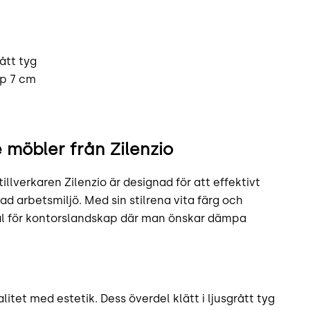
ått tyg
up 7 cm
 möbler från Zilenzio
lverkaren Zilenzio är designad för att effektivt
d arbetsmiljö. Med sin stilrena vita färg och
val för kontorslandskap där man önskar dämpa
tet med estetik. Dess överdel klätt i ljusgrått tyg