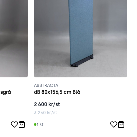
ABSTRACTA
A
usgrå
dB 80x156,5 cm Blå
A
2 600
kr/st
2
3 250
kr/st
2
1
st