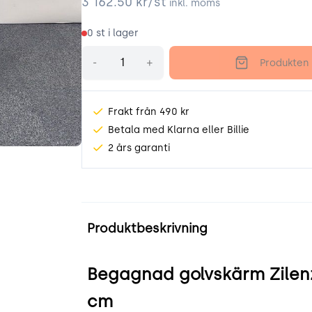
3 162.50
kr/st
inkl. moms
0
st i lager
Antal
-
+
Produkten 
Frakt från 490 kr
Betala med Klarna eller Billie
2 års garanti
hx_.jpeg
Produktinformation
Produktbeskrivning
Begagnad golvskärm Zilenzi
cm