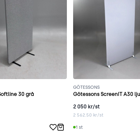
GÖTESSONS
oftline 30 grå
Götessons ScreenIT A30 lj
2 050
kr/st
2 562.50
kr/st
1
st